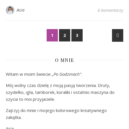
Asia
6 komentarzy
1
2
3
O MNIE
Witam w moim świecie
„Po Godzinach”
.
Mój wolny czas dzielę z moją pasją tworzenia. Druty,
szydełko, igła, tamborek, koraliki i ostatnio maszyna do
szycia to moi przyjaciele.
Zajrzyj do mnie i mojego kolorowego kreatywnego
zakątka.
Asia