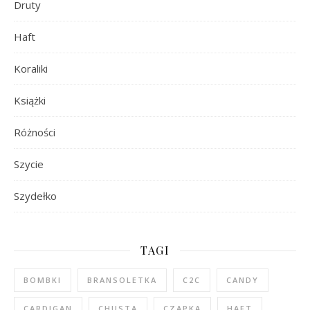
Druty
Haft
Koraliki
Książki
Różności
Szycie
Szydełko
TAGI
BOMBKI
BRANSOLETKA
C2C
CANDY
CARDIGAN
CHUSTA
CZAPKA
HAFT