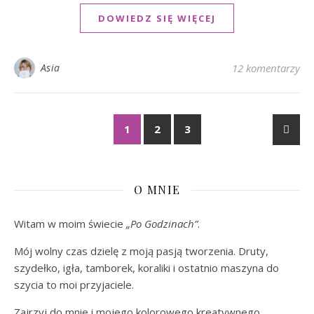
DOWIEDZ SIĘ WIĘCEJ
Asia
12 komentarzy
1
2
3
O MNIE
Witam w moim świecie
„Po Godzinach”
.
Mój wolny czas dzielę z moją pasją tworzenia. Druty,
szydełko, igła, tamborek, koraliki i ostatnio maszyna do
szycia to moi przyjaciele.
Zajrzyj do mnie i mojego kolorowego kreatywnego