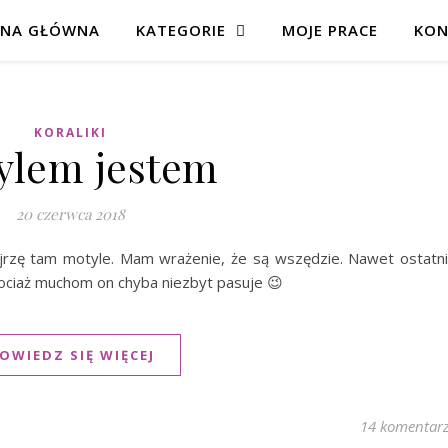
ONA GŁÓWNA
KATEGORIE
MOJE PRACE
KON
KORALIKI
ylem jestem
20 czerwca 2018
jrzę tam motyle. Mam wrażenie, że są wszędzie. Nawet ostatn
ociaż muchom on chyba niezbyt pasuje 😉
OWIEDZ SIĘ WIĘCEJ
14 komentar