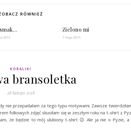
ZOBACZ RÓWNIEŻ
dsmak…
Zielono mi
ca 2013
7 maja 2015
KORALIKI
a bransoletka
28 lutego 2018
gdy nie przepadałam za tego typu motywami. Zawsze twierdziła
rem folkowych zdjęć skusiłam się w zeszłym roku na t-shirt z Py
am, że będzie to mój ulubiony t-shirt 😉 Ale ja nie o Pyzie, a