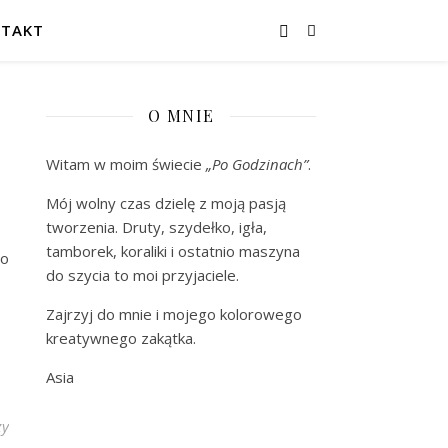
TAKT
O MNIE
Witam w moim świecie
„Po Godzinach”
.
Mój wolny czas dzielę z moją pasją
tworzenia. Druty, szydełko, igła,
tamborek, koraliki i ostatnio maszyna
io
do szycia to moi przyjaciele.
Zajrzyj do mnie i mojego kolorowego
kreatywnego zakątka.
Asia
zy