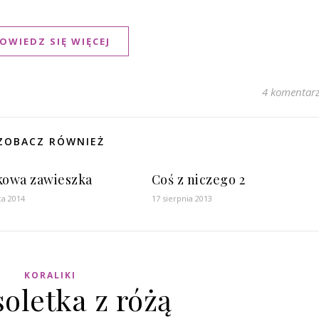
OWIEDZ SIĘ WIĘCEJ
4 komentar
ZOBACZ RÓWNIEŻ
kowa zawieszka
Coś z niczego 2
ca 2014
17 sierpnia 2013
KORALIKI
oletka z różą