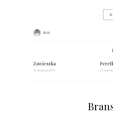
D
Asia
Zawieszka
Pereł
10 sierpnia 2014
11 czerw
Brans