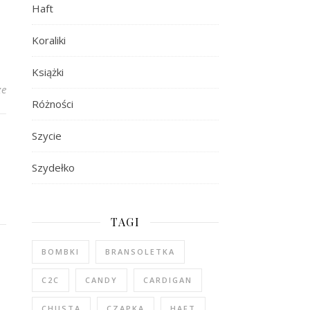
Haft
Koraliki
Książki
ze
Różności
Szycie
Szydełko
TAGI
BOMBKI
BRANSOLETKA
C2C
CANDY
CARDIGAN
CHUSTA
CZAPKA
HAFT