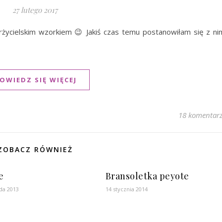
27 lutego 2017
arżycielskim wzorkiem 😉 Jakiś czas temu postanowiłam się z ni
OWIEDZ SIĘ WIĘCEJ
18 komentar
ZOBACZ RÓWNIEŻ
e
Bransoletka peyote
ada 2013
14 stycznia 2014