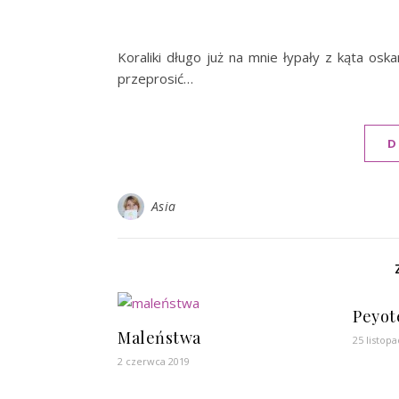
Koraliki długo już na mnie łypały z kąta osk
przeprosić…
D
Asia
Peyot
Maleństwa
25 listop
2 czerwca 2019