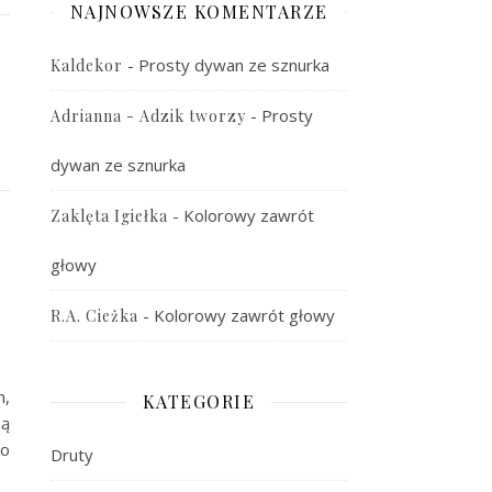
NAJNOWSZE KOMENTARZE
-
Prosty dywan ze sznurka
Kaldekor
-
Prosty
Adrianna - Adzik tworzy
dywan ze sznurka
-
Kolorowy zawrót
Zaklęta Igiełka
głowy
-
Kolorowy zawrót głowy
R.A. Cieżka
m,
KATEGORIE
zą
 o
Druty