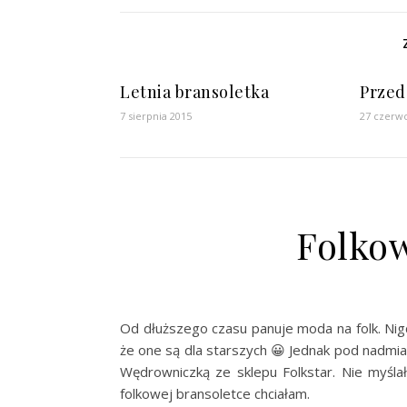
Letnia bransoletka
Prze
7 sierpnia 2015
27 czerw
Folkow
Od dłuższego czasu panuje moda na folk. Ni
że one są dla starszych 😀 Jednak pod nadmia
Wędrowniczką ze sklepu Folkstar. Nie myślał
folkowej bransoletce chciałam.