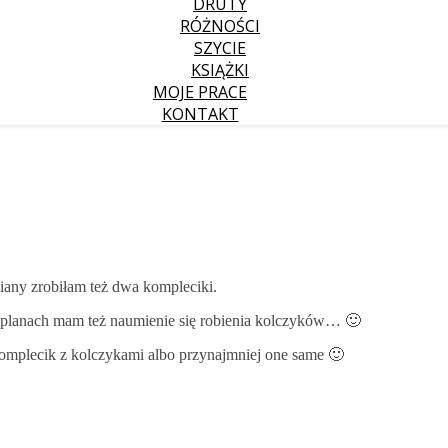
DRUTY
RÓŻNOŚCI
SZYCIE
KSIĄŻKI
MOJE PRACE
KONTAKT
dmiany zrobiłam też dwa kompleciki.
le w planach mam też naumienie się robienia kolczyków… 🙂
ś komplecik z kolczykami albo przynajmniej one same 🙂