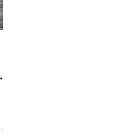
ie
ze