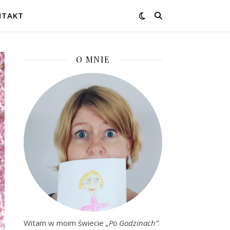
NTAKT
O MNIE
Witam w moim świecie
„Po Godzinach”
.