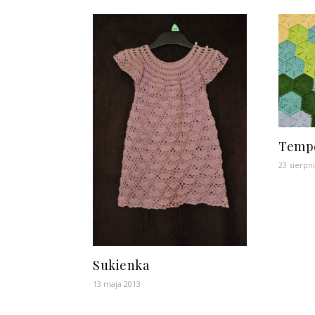
Tempe
23 sierpn
Sukienka
13 maja 2013