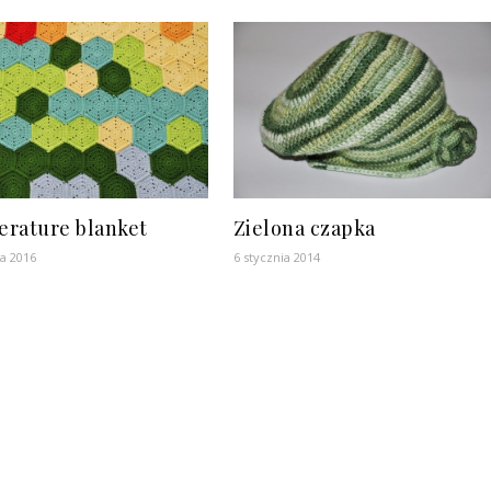
rature blanket
Zielona czapka
ia 2016
6 stycznia 2014