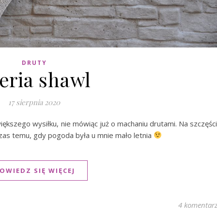
DRUTY
eria shawl
17 sierpnia 2020
iększego wysiłku, nie mówiąc już o machaniu drutami. Na szczęśc
 czas temu, gdy pogoda była u mnie mało letnia
OWIEDZ SIĘ WIĘCEJ
4 komentar