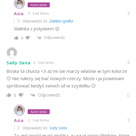
Autor posta
Asia
5 lat temu
Odpowiedź do
Zaklęta Igiełka
Malinka z połyskiem 😉
Odpowiedz
0
Sady Sana
5 lat temu
Boska ta chusta <3 aż mi sie marzy właśnie w tym kolorze
🙂 Nie należy się bać nowych rzeczy. Może i ja powinnam
spróbować kiedyś swoich sił w szydełku 🙂
Odpowiedz
0
Autor posta
Asia
5 lat temu
Odpowiedź do
Sady Sana
To jest prostsze niż myślisz, a i na yt sporo filmików, które