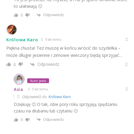
to ułatwiają 🙂
Odpowiedz
0
Królowa Karo
5 lat temu
Piękna chusta! Też muszę w końcu wrócić do szydełka –
może długie jesienne i zimowe wieczory będą sprzyjać…
Odpowiedz
0
Autor posta
Asia
5 lat temu
Odpowiedź do
Królowa Karo
Dziękuję 🙂 O tak, obie pory roku sprzyjają spędzaniu
czasu na dłubaniu lub czytaniu 🙂
Odpowiedz
0