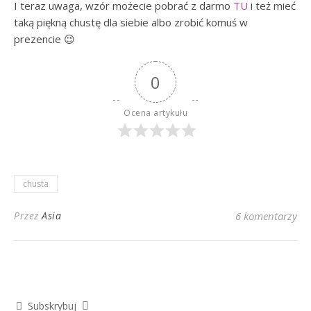
I teraz uwaga, wzór możecie pobrać z darmo
TU
i też mieć
taką piękną chustę dla siebie albo zrobić komuś w
prezencie 😉
0
Ocena artykułu
chusta
Przez
Asia
6 komentarzy
Subskrybuj