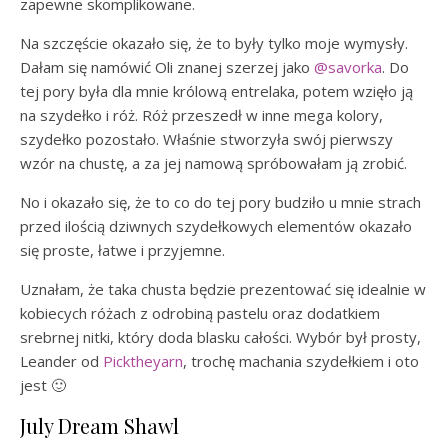
zapewne skomplikowane.
Na szczęście okazało się, że to były tylko moje wymysły.
Dałam się namówić Oli znanej szerzej jako
@savorka
. Do
tej pory była dla mnie królową entrelaka, potem wzięło ją
na szydełko i róż. Róż przeszedł w inne mega kolory,
szydełko pozostało. Właśnie stworzyła swój pierwszy
wzór na chustę, a za jej namową spróbowałam ją zrobić.
No i okazało się, że to co do tej pory budziło u mnie strach
przed ilością dziwnych szydełkowych elementów okazało
się proste, łatwe i przyjemne.
Uznałam, że taka chusta będzie prezentować się idealnie w
kobiecych różach z odrobiną pastelu oraz dodatkiem
srebrnej nitki, który doda blasku całości. Wybór był prosty,
Leander od
Picktheyarn
, trochę machania szydełkiem i oto
jest 🙂
July Dream Shawl