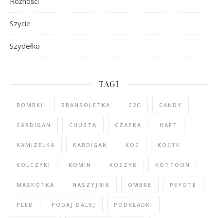
Różności
Szycie
Szydełko
TAGI
BOMBKI
BRANSOLETKA
C2C
CANDY
CARDIGAN
CHUSTA
CZAPKA
HAFT
KAMIZELKA
KARDIGAN
KOC
KOCYK
KOLCZYKI
KOMIN
KOSZYK
KOTTOON
MASKOTKA
NASZYJNIK
OMBRE
PEYOTE
PLED
PODAJ DALEJ
PODKŁADKI