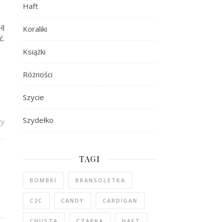
Haft
ną
Koraliki
ć.
Książki
Różności
Szycie
Szydełko
zy
TAGI
BOMBKI
BRANSOLETKA
C2C
CANDY
CARDIGAN
CHUSTA
CZAPKA
HAFT