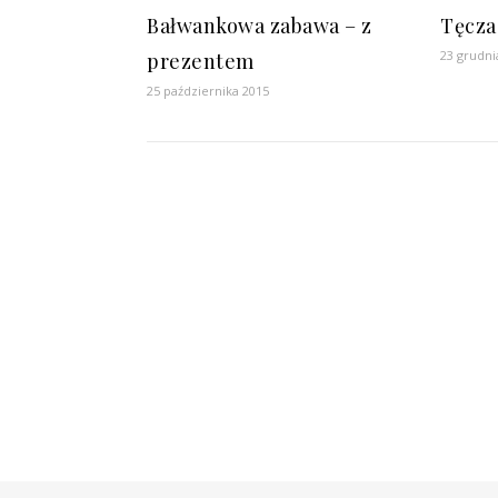
Bałwankowa zabawa – z
Tęcza
23 grudni
prezentem
25 października 2015