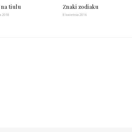
 na tiulu
Znaki zodiaku
a 2018
8 kwietnia 2016