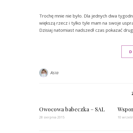
Trochę mnie nie było. Dla jednych dwa tygodn
większą rzecz i tylko tyle mam na swoje uspr
Dzisiaj natomiast nadszedł czas pokazać drug
D
Asia
Owocowa babeczka – SAL
Wspo
28 sierpnia 2015
10 wrześn