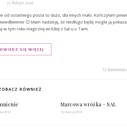
13 lutego 2016
ie od ostatniego posta to dużo, dla innych mało. Kończyłam pew
awiedliwienie 🙂 Mam nadzieję, że niedługo będę mogła ją pokaza
ą w tym roku magiczną wróżkę z Sal-u u Tami.
OWIEDZ SIĘ WIĘCEJ
12 komentar
ZOBACZ RÓWNIEŻ
mnienie
Marcowa wróżka – SAL
ia 2013
15 marca 2016