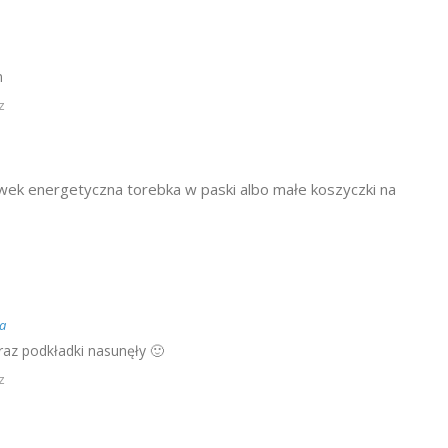
m
z
wek energetyczna torebka w paski albo małe koszyczki na
a
raz podkładki nasunęły 🙂
z