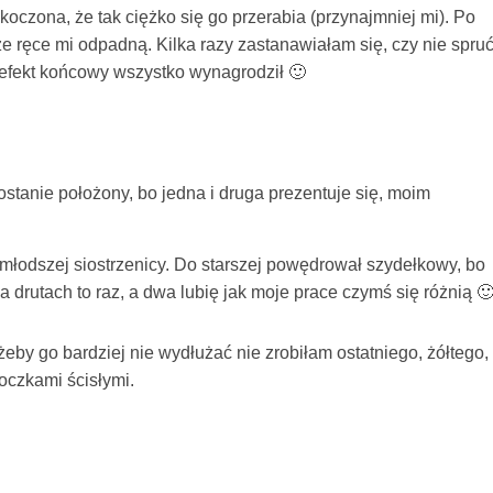
oczona, że tak ciężko się go przerabia (przynajmniej mi). Po
e ręce mi odpadną. Kilka razy zastanawiałam się, czy nie spruć
 efekt końcowy wszystko wynagrodził 🙂
ostanie położony, bo jedna i druga prezentuje się, moim
łodszej siostrzenicy. Do starszej powędrował szydełkowy, bo
 drutach to raz, a dwa lubię jak moje prace czymś się różnią 
by go bardziej nie wydłużać nie zrobiłam ostatniego, żółtego,
 oczkami ścisłymi.