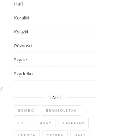
Haft
Koraliki
Książki
Różności
Szycie
Szydełko
zy
TAGI
BOMBKI
BRANSOLETKA
C2C
CANDY
CARDIGAN
CHUSTA
CZAPKA
HAFT