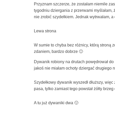
Przyznam szczerze, że zostałam niemile zask
tygodniu dziergania z przerwami myślałam, ż
nie zrobić szydełkiem. Jednak wytrwałam, a
Lewa strona
W sumie to chyba bez różnicy, którą stroną z
zdaniem, bardzo dobrze 🙂
Dywanik robiony na drutach powędrował do m
jakoś nie miałam ochoty dziergać drugiego na
Szydełkowy dywanik wyszedł dłuższy, więc że
pasa, tylko zamiast tego powstał żółty brzeg
A tu już dywaniki dwa 🙂