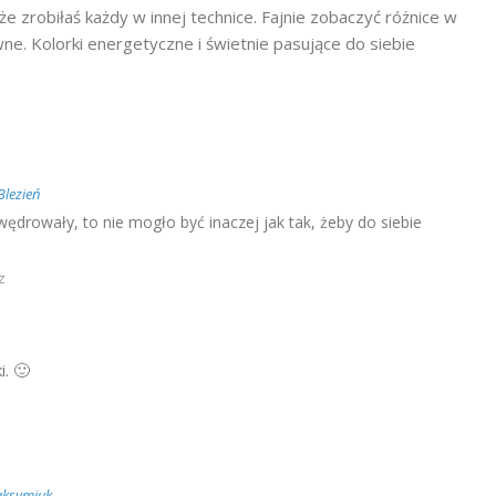
e zrobiłaś każdy w innej technice. Fajnie zobaczyć różnice w
ówne. Kolorki energetyczne i świetnie pasujące do siebie
lezień
wędrowały, to nie mogło być inaczej jak tak, żeby do siebie
z
. 🙂
ksymiuk