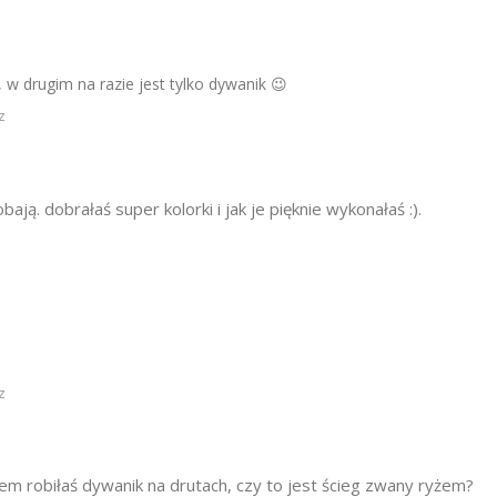
, w drugim na razie jest tylko dywanik 😉
z
ją. dobrałaś super kolorki i jak je pięknie wykonałaś :).
z
iem robiłaś dywanik na drutach, czy to jest ścieg zwany ryżem?