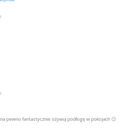
z
z
na pewno fantastycznie ożywią podłogę w pokojach 🙂