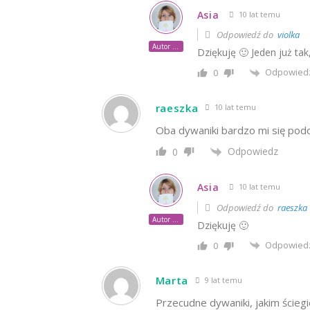
Asia
10 lat temu
Odpowiedź do
violka
Autor posta
Dziękuję 🙂 Jeden już tak
Odpowied
0
raeszka
10 lat temu
Oba dywaniki bardzo mi się podoba
Odpowiedz
0
Asia
10 lat temu
Odpowiedź do
raeszka
Autor posta
Dziękuję 🙂
Odpowied
0
Marta
9 lat temu
Przecudne dywaniki, jakim ścieg