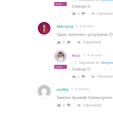
Autor posta
Dziękuję 🙂
Odpowied
0
Martyna
10 lat temu
Super, kolorowo i pozytywnie 🙂
Odpowiedz
0
Asia
10 lat temu
Odpowiedź do
Martyna
Autor posta
Dziękuję 🙂
Odpowied
0
violka
10 lat temu
Świetne dywaniki! Dziewczynom 
Odpowiedz
0