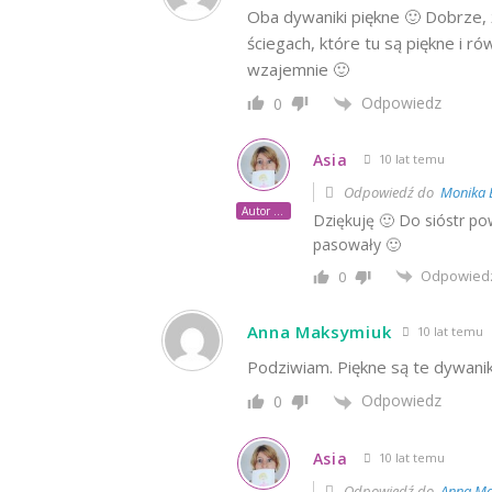
Oba dywaniki piękne 🙂 Dobrze, ż
ściegach, które tu są piękne i r
wzajemnie 🙂
Odpowiedz
0
Asia
10 lat temu
Odpowiedź do
Monika B
Autor posta
Dziękuję 🙂 Do sióstr po
pasowały 🙂
Odpowied
0
Anna Maksymiuk
10 lat temu
Podziwiam. Piękne są te dywaniki
Odpowiedz
0
Asia
10 lat temu
Odpowiedź do
Anna Ma