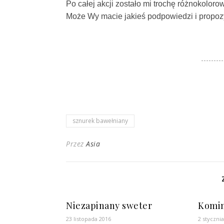
Po całej akcji zostało mi trochę różnokolo
Może Wy macie jakieś podpowiedzi i propozy
sznurek bawełniany
Przez
Asia
Niezapinany sweter
Komi
23 listopada 2016
2 styczni