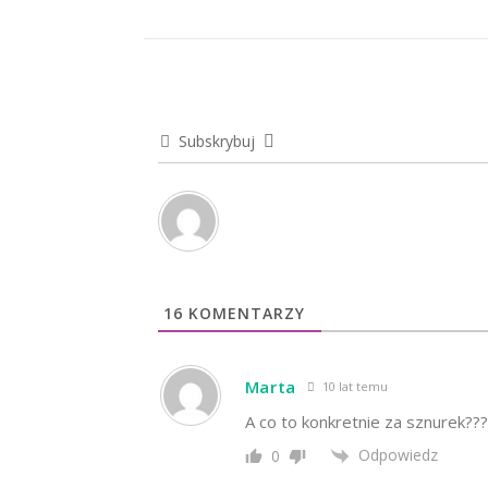
Subskrybuj
16
KOMENTARZY
Marta
10 lat temu
A co to konkretnie za sznurek???
Odpowiedz
0