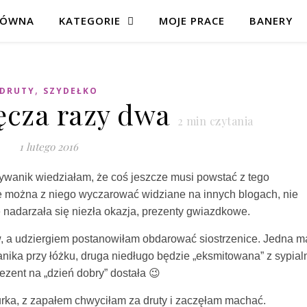
ŁÓWNA
KATEGORIE
MOJE PRACE
BANERY
,
DRUTY
SZYDEŁKO
ęcza razy dwa
2
min czytania
1 lutego 2016
wanik wiedziałam, że coś jeszcze musi powstać z tego
akie można z niego wyczarować widziane na innych blogach, nie
 nadarzała się niezła okazja, prezenty gwiazdkowe.
, a udziergiem postanowiłam obdarować siostrzenice. Jedna m
wanika przy łóżku, druga niedługo będzie „eksmitowana” z sypial
ezent na „dzień dobry” dostała 😉
ka, z zapałem chwyciłam za druty i zaczęłam machać.