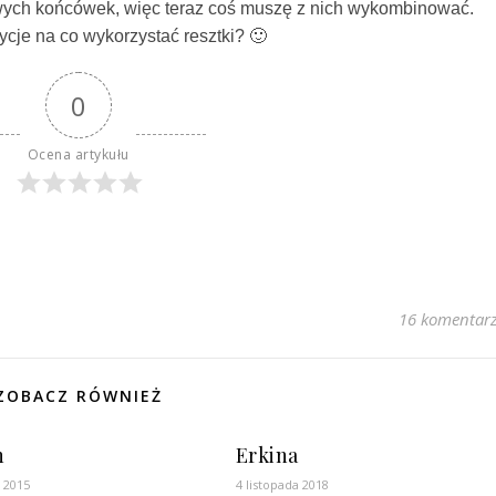
rowych końcówek, więc teraz coś muszę z nich wykombinować.
cje na co wykorzystać resztki? 🙂
0
Ocena artykułu
16 komentar
ZOBACZ RÓWNIEŻ
n
Erkina
a 2015
4 listopada 2018