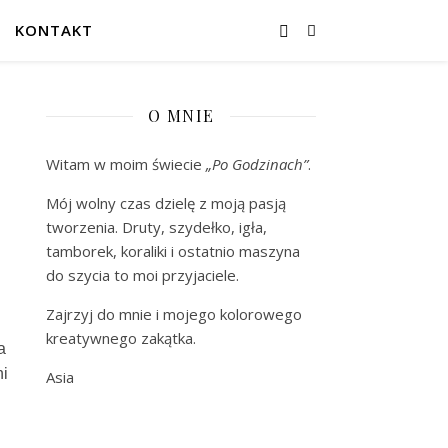
KONTAKT
O MNIE
Witam w moim świecie
„Po Godzinach”
.
Mój wolny czas dzielę z moją pasją
tworzenia. Druty, szydełko, igła,
tamborek, koraliki i ostatnio maszyna
do szycia to moi przyjaciele.
Zajrzyj do mnie i mojego kolorowego
kreatywnego zakątka.
a
ni
Asia