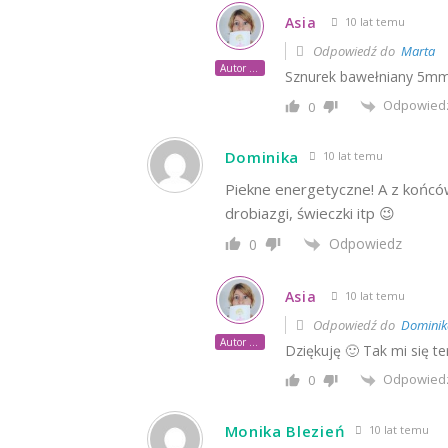
Asia
10 lat temu
Odpowiedź do
Marta
Autor posta
Sznurek bawełniany 5m
Odpowied
0
Dominika
10 lat temu
Piekne energetyczne! A z końcó
drobiazgi, świeczki itp 😉
Odpowiedz
0
Asia
10 lat temu
Odpowiedź do
Dominik
Autor posta
Dziękuję 🙂 Tak mi się te
Odpowied
0
Monika Blezień
10 lat temu