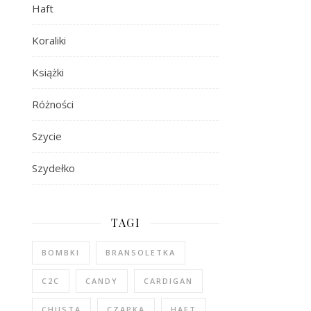
Haft
Koraliki
Książki
Różności
Szycie
Szydełko
TAGI
BOMBKI
BRANSOLETKA
C2C
CANDY
CARDIGAN
CHUSTA
CZAPKA
HAFT