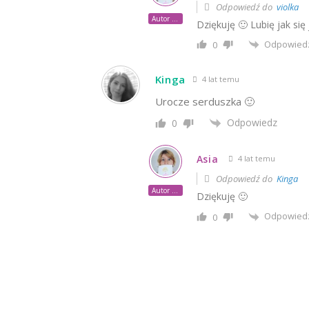
Odpowiedź do
violka
Autor posta
Dziękuję 🙂 Lubię jak się
Odpowied
0
Kinga
4 lat temu
Urocze serduszka 🙂
Odpowiedz
0
Asia
4 lat temu
Odpowiedź do
Kinga
Autor posta
Dziękuję 🙂
Odpowied
0