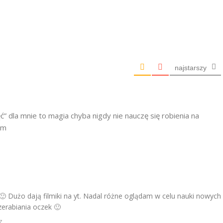
najstarszy
” dla mnie to magia chyba nigdy nie nauczę się robienia na
am
 Dużo dają filmiki na yt. Nadal różne oglądam w celu nauki nowych
zerabiania oczek 🙂
z