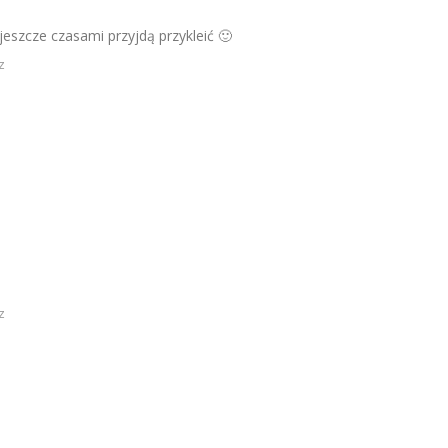
 jeszcze czasami przyjdą przykleić 🙂
z
z