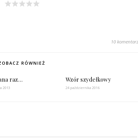
10 komentar
ZOBACZ RÓWNIEŻ
ana raz…
Wzór szydełkowy
ia 2013
24 października 2016