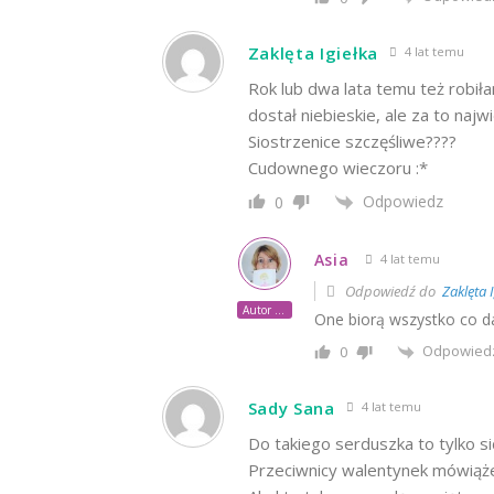
Zaklęta Igiełka
4 lat temu
Rok lub dwa lata temu też robił
dostał niebieskie, ale za to najw
Siostrzenice szczęśliwe????
Cudownego wieczoru :*
Odpowiedz
0
Asia
4 lat temu
Odpowiedź do
Zaklęta I
Autor posta
One biorą wszystko co da 
Odpowied
0
Sady Sana
4 lat temu
Do takiego serduszka to tylko si
Przeciwnicy walentynek mówiąże 