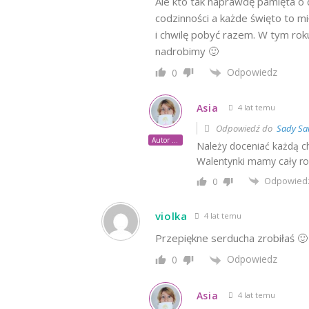
Ale kto tak naprawdę pamięta o 
codzinności a każde święto to m
i chwilę pobyć razem. W tym rok
nadrobimy 🙂
Odpowiedz
0
Asia
4 lat temu
Odpowiedź do
Sady Sa
Autor posta
Należy doceniać każdą c
Walentynki mamy cały ro
Odpowied
0
violka
4 lat temu
Przepiękne serducha zrobiłaś 
Odpowiedz
0
Asia
4 lat temu