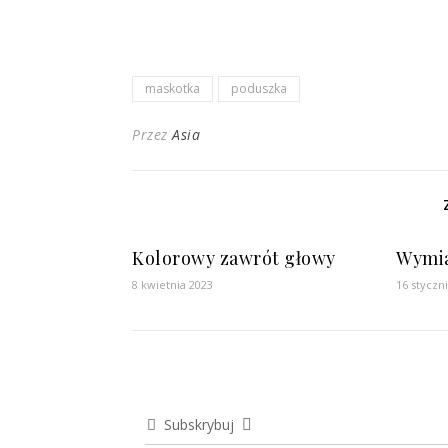
maskotka
poduszka
Przez
Asia
Kolorowy zawrót głowy
Wymi
8 kwietnia 2023
16 styczn
Subskrybuj