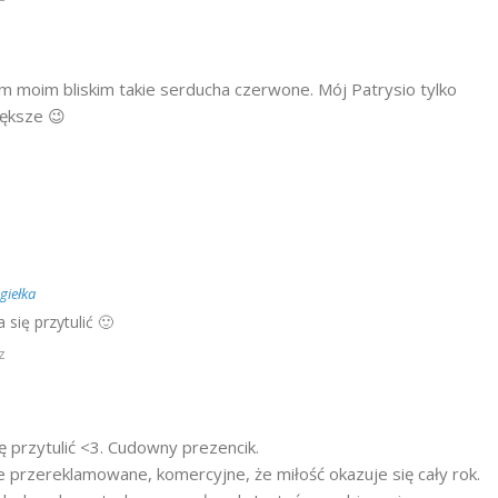
am moim bliskim takie serducha czerwone. Mój Patrysio tylko
iększe 😉
giełka
się przytulić 🙂
z
ę przytulić <3. Cudowny prezencik.
przereklamowane, komercyjne, że miłość okazuje się cały rok.