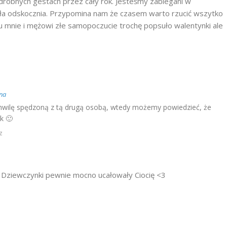
drobnych gestach przez cały rok. Jesteśmy zabiegani w
iła odskocznia. Przypomina nam że czasem warto rzucić wszytko
u mnie i mężowi złe samopoczucie trochę popsuło walentynki ale
na
hwilę spędzoną z tą drugą osobą, wtedy możemy powiedzieć, że
k 🙂
z
 Dziewczynki pewnie mocno ucałowały Ciocię <3