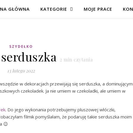
ONA GŁÓWNA
KATEGORIE
MOJE PRACE
KON
SZYDEŁKO
 serduszka
2
min czytania
13 lutego 2022
i wszędzie w dekoracjach przewijają się serduszka, a dominującym
szkowych czekoladek. Ja nie umiem w czekoladki, ale umiem w
rek
. Do jego wykonania potrzebujemy pluszowej włóczki,
y zobaczyłam filmik pomyślałam, że podaruję takie serduszka moim
a 😉