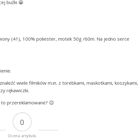
ej buźki 😀
wony (41), 100% poliester, motek 50g /60m. Na jedno serce
ienie.
znaleźć wiele filmików m.in. z torebkami, maskotkami, koszykami,
zy rękawiczki.
e to przereklamowane? 😉
0
Ocena artykułu