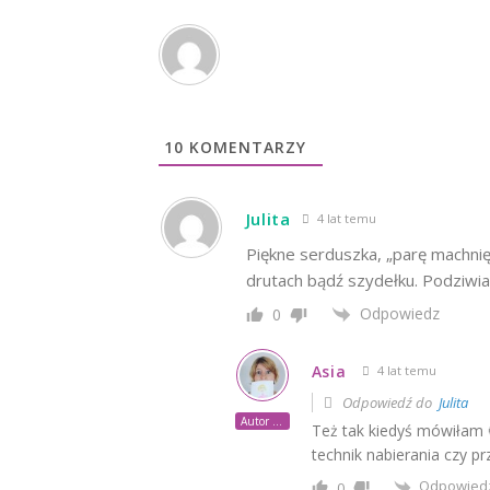
10
KOMENTARZY
Julita
4 lat temu
Piękne serduszka, „parę machnięć
drutach bądź szydełku. Podziwi
Odpowiedz
0
Asia
4 lat temu
Odpowiedź do
Julita
Autor posta
Też tak kiedyś mówiłam 
technik nabierania czy pr
Odpowied
0