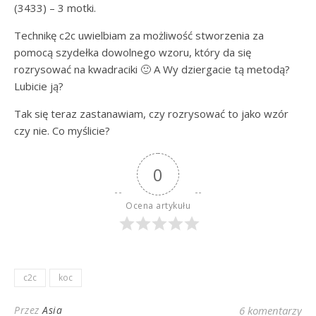
(3433) – 3 motki.
Technikę c2c uwielbiam za możliwość stworzenia za
pomocą szydełka dowolnego wzoru, który da się
rozrysować na kwadraciki 🙂 A Wy dziergacie tą metodą?
Lubicie ją?
Tak się teraz zastanawiam, czy rozrysować to jako wzór
czy nie. Co myślicie?
0
Ocena artykułu
c2c
koc
Przez
Asia
6 komentarzy