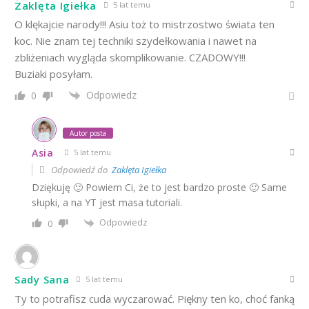
Zaklęta Igiełka
5 lat temu
O klękajcie narody!!! Asiu toż to mistrzostwo świata ten
koc. Nie znam tej techniki szydełkowania i nawet na
zbliżeniach wygląda skomplikowanie. CZADOWY!!!
Buziaki posyłam.
Odpowiedz
0
Autor posta
Asia
5 lat temu
Odpowiedź do
Zaklęta Igiełka
Dziękuję 🙂 Powiem Ci, że to jest bardzo proste 🙂 Same
słupki, a na YT jest masa tutoriali.
Odpowiedz
0
Sady Sana
5 lat temu
Ty to potrafisz cuda wyczarować. Piękny ten ko, choć fanką