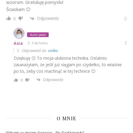
wzorom. Gratuluję pomysłu!
Ściaskam 🙂
Odpowiedz
0
Autor posta
Asia
5 lat temu
Odpowiedź do
violka
Dziękuję 🙂 To moja ulubiona technika. Ostatnio
zauważyłam, że jeśli już sięgam po szydełko, to właśnie
po to, żeby coś machnąć w tej technice 🙂
Odpowiedz
0
O MNIE
Witam w moim świecie
„Po Godzinach”
.