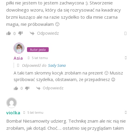
piłki nie jestem to jestem zachwycona :). Stworzenie
dowolnego wzoru, który da się rozrysować na kwadracy
brzmi kusząco ale na razie szydełko to dla mnie czarna
magia, nie próbowałam 🙂
Odpowiedz
0
Autor posta
Asia
5 lat temu
Odpowiedź do
Sady Sana
A taki tam skromny kocyk zrobiłam na prezent 🙂 Musisz
spróbować szydełka, obstawiam, że przepadniesz 😉
Odpowiedz
0
violka
5 lat temu
Bomba! Niesamowity udzierg. Technikę znam ale nic nią nie
zrobiłam, jak dotąd. Choć…. ostatnio się przyglądam takim