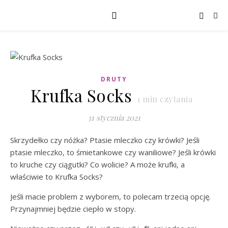
DRUTY
Krufka Socks
1
min czytania
31 stycznia 2021
Skrzydełko czy nóżka? Ptasie mleczko czy krówki? Jeśli
ptasie mleczko, to śmietankowe czy waniliowe? Jeśli krówki
to kruche czy ciągutki? Co wolicie? A może krufki, a
właściwie to Krufka Socks?
Jeśli macie problem z wyborem, to polecam trzecią opcję.
Przynajmniej będzie ciepło w stopy.