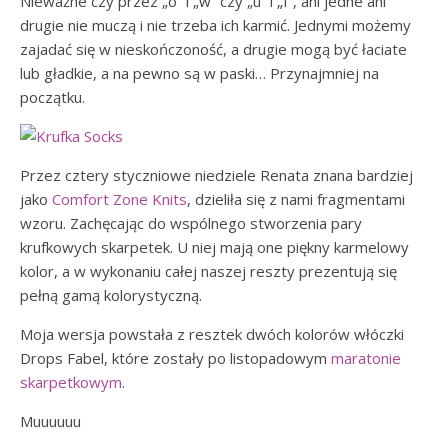
Nieważne czy przez „ó” i „w” czy „u” i „f”, ani jedne ani
drugie nie muczą i nie trzeba ich karmić. Jednymi możemy
zajadać się w nieskończoność, a drugie mogą być łaciate
lub gładkie, a na pewno są w paski… Przynajmniej na
początku.
Przez cztery styczniowe niedziele Renata znana bardziej
jako
Comfort Zone Knits
, dzieliła się z nami fragmentami
wzoru. Zachęcając do wspólnego stworzenia pary
krufkowych skarpetek. U niej mają one piękny karmelowy
kolor, a w wykonaniu całej naszej reszty prezentują się
pełną gamą kolorystyczną.
Moja wersja powstała z resztek dwóch kolorów włóczki
Drops Fabel, które zostały po listopadowym
maratonie
skarpetkowym
.
Muuuuuu