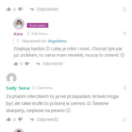
Odpowiedz
0
Autor posta
Asia
5 lat temu
Odpowiedź do
Magdalena
Dziękuję bardzo 🙂 Lubię je robić i nosić. Chociaż tyle par
już zrobiłam, to sama mam niewiele, muszę to zmienić 🙂
Odpowiedz
0
Sady Sana
5 lat temu
Za ptasim mleczkiem to ja nie przepadam, krówki moga
być ale takie krufki to ja biorę w ciemno :D. Świetne
skarpety, cieplusie na pewno 🙂
Odpowiedz
0