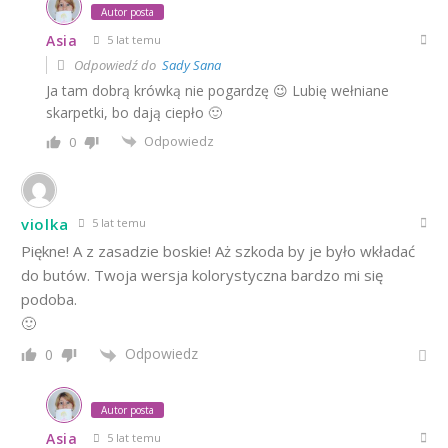
Autor posta
Asia
5 lat temu
Odpowiedź do
Sady Sana
Ja tam dobrą krówką nie pogardzę 😉 Lubię wełniane
skarpetki, bo dają ciepło 🙂
Odpowiedz
0
violka
5 lat temu
Piękne! A z zasadzie boskie! Aż szkoda by je było wkładać
do butów. Twoja wersja kolorystyczna bardzo mi się
podoba.
🙂
Odpowiedz
0
Autor posta
Asia
5 lat temu