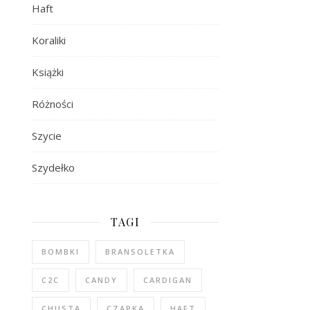
Haft
Koraliki
Książki
Różności
Szycie
Szydełko
TAGI
BOMBKI
BRANSOLETKA
C2C
CANDY
CARDIGAN
CHUSTA
CZAPKA
HAFT