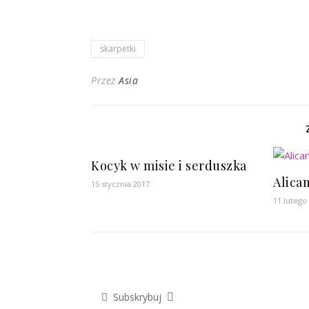
skarpetki
Przez
Asia
Kocyk w misie i serduszka
Alica
15 stycznia 2017
11 lutego
Subskrybuj