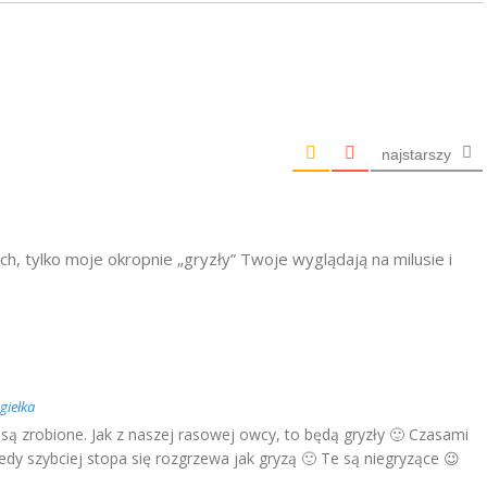
najstarszy
ach, tylko moje okropnie „gryzły” Twoje wyglądają na milusie i
giełka
są zrobione. Jak z naszej rasowej owcy, to będą gryzły 🙂 Czasami
edy szybciej stopa się rozgrzewa jak gryzą 🙂 Te są niegryzące 😉