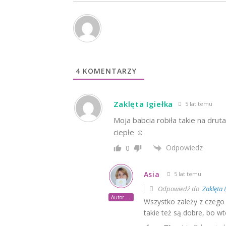
4
KOMENTARZY
Zaklęta Igiełka
5 lat temu
Moja babcia robiła takie na drut
ciepłe ☺️
Odpowiedz
0
Asia
5 lat temu
Odpowiedź do
Zaklęta I
Autor posta
Wszystko zależy z czego 
takie też są dobre, bo wt