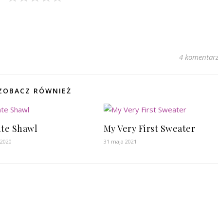
4 komentar
ZOBACZ RÓWNIEŻ
nte Shawl
My Very First Sweater
 2020
31 maja 2021