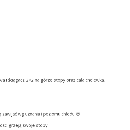
a i ściągacz 2×2 na górze stopy oraz cała cholewka.
ą zawijać wg uznania i poziomu chłodu 😉
zości grzeją swoje stopy.