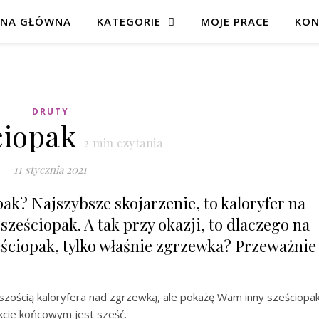
ONA GŁÓWNA
KATEGORIE
MOJE PRACE
KON
DRUTY
ciopak
2
min czytania
11 stycznia 2021
ak? Najszybsze skojarzenie, to kaloryfer na
 sześciopak. A tak przy okazji, to dlaczego na
ściopak, tylko właśnie zgrzewka? Przeważnie
szością kaloryfera nad zgrzewką, ale pokażę Wam inny sześciopak
kcie końcowym jest sześć.