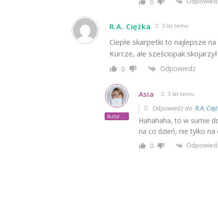
Odpowied
0
R.A. Ciężka
3 lat temu
Ciepłe skarpetki to najlepsze na 
Kurcze, ale sześciopak skojarzył
Odpowiedz
0
Asia
3 lat temu
Odpowiedź do
R.A. Cię
Autor posta
Hahahaha, to w sumie dob
na co dzień, nie tylko na
Odpowied
0