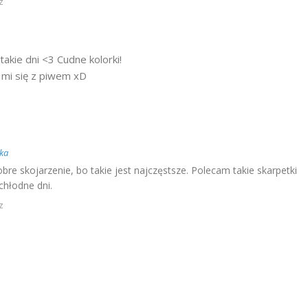
z
takie dni <3 Cudne kolorki!
 mi się z piwem xD
żka
re skojarzenie, bo takie jest najczęstsze. Polecam takie skarpetki
 chłodne dni.
z