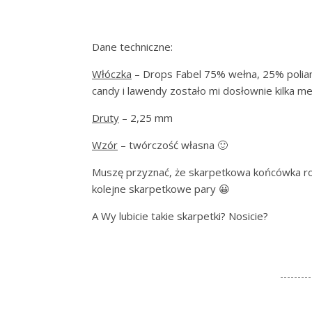
Dane techniczne:
Włóczka
– Drops Fabel 75% wełna, 25% poliam
candy i lawendy zostało mi dosłownie kilka m
Druty
– 2,25 mm
Wzór
– twórczość własna 🙂
Muszę przyznać, że skarpetkowa końcówka rok
kolejne skarpetkowe pary 😀
A Wy lubicie takie skarpetki? Nosicie?