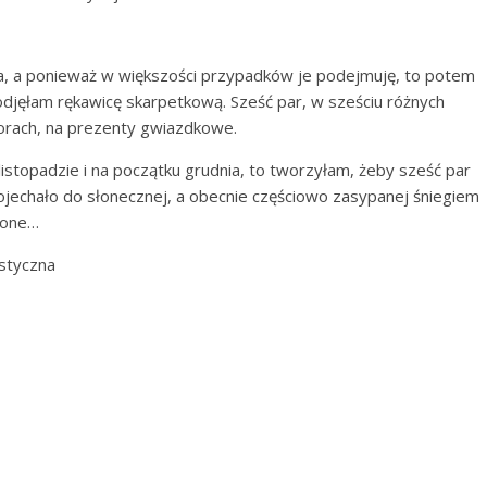
a, a ponieważ w większości przypadków je podejmuję, to potem
jęłam rękawicę skarpetkową. Sześć par, w sześciu różnych
lorach, na prezenty gwiazdkowe.
 listopadzie i na początku grudnia, to tworzyłam, żeby sześć par
pojechało do słonecznej, a obecnie częściowo zasypanej śniegiem
fione…
ystyczna