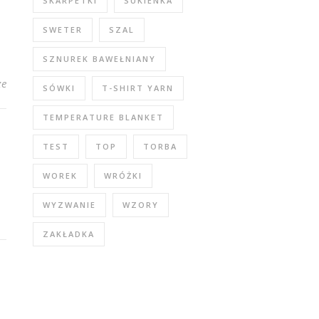
SKARPETKI
SUKIENKA
SWETER
SZAL
SZNUREK BAWEŁNIANY
ze
SÓWKI
T-SHIRT YARN
TEMPERATURE BLANKET
TEST
TOP
TORBA
WOREK
WRÓŻKI
WYZWANIE
WZORY
ZAKŁADKA