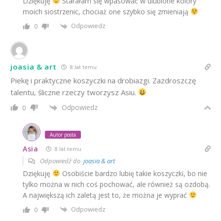
Dziękuję
Starałam się wpasować w ulubione kolory
moich siostrzenic, chociaż one szybko się zmieniają
Odpowiedz
0
joasia & art
8 lat temu
Piekę i praktyczne koszyczki na drobiazgi. Zazdroszczę
talentu, śliczne rzeczy tworzysz Asiu.
Odpowiedz
0
Autor posta
Asia
8 lat temu
Odpowiedź do
joasia & art
Dziękuję
Osobiście bardzo lubię takie koszyczki, bo nie
tylko można w nich coś pochować, ale również są ozdobą.
A największą ich zaletą jest to, że można je wyprać
Odpowiedz
0