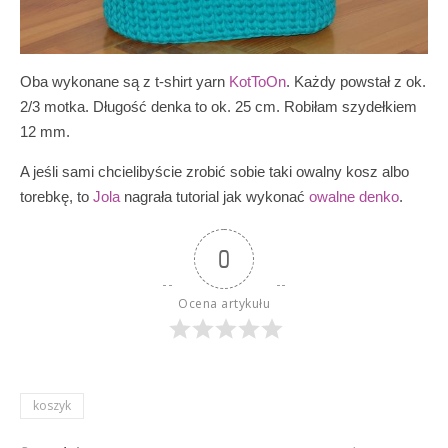
Oba wykonane są z t-shirt yarn
KotToOn
. Każdy powstał z ok.
2/3 motka. Długość denka to ok. 25 cm. Robiłam szydełkiem
12 mm.
A jeśli sami chcielibyście zrobić sobie taki owalny kosz albo
torebkę, to
Jola
nagrała tutorial jak wykonać
owalne denko
.
0
Ocena artykułu
koszyk