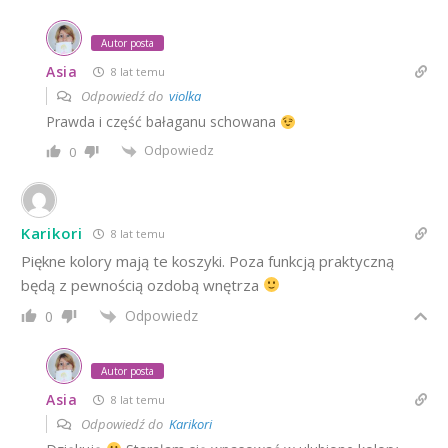
Autor posta
Asia
8 lat temu
Odpowiedź do
violka
Prawda i część bałaganu schowana
Odpowiedz
0
Karikori
8 lat temu
Piękne kolory mają te koszyki. Poza funkcją praktyczną
będą z pewnością ozdobą wnętrza
Odpowiedz
0
Autor posta
Asia
8 lat temu
Odpowiedź do
Karikori