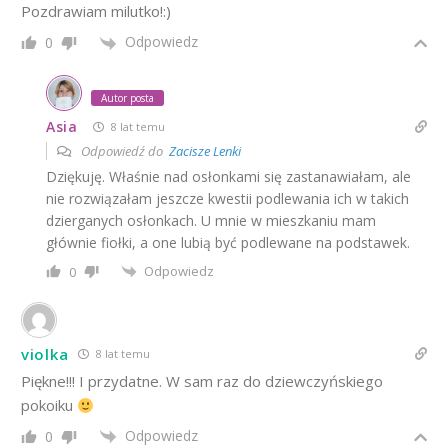
Pozdrawiam milutko!:)
Odpowiedz
0
Autor posta
Asia
8 lat temu
Odpowiedź do
Zacisze Lenki
Dziękuję. Właśnie nad osłonkami się zastanawiałam, ale
nie rozwiązałam jeszcze kwestii podlewania ich w takich
dzierganych osłonkach. U mnie w mieszkaniu mam
głównie fiołki, a one lubią być podlewane na podstawek.
Odpowiedz
0
violka
8 lat temu
Piękne!!! I przydatne. W sam raz do dziewczyńskiego
pokoiku
Odpowiedz
0