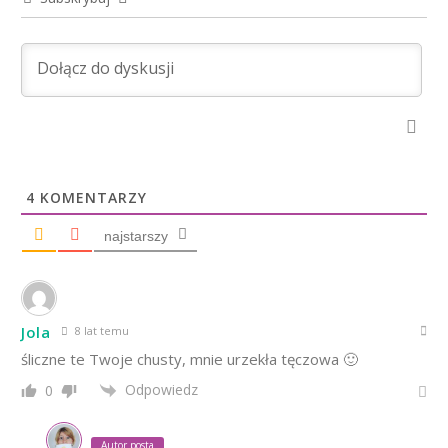
4
KOMENTARZY
najstarszy
Jola
8 lat temu
śliczne te Twoje chusty, mnie urzekła tęczowa 🙂
Odpowiedz
0
Autor posta