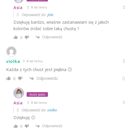
Asia
8 lat temu
Odpowiedź do
Jola
Dziękuję bardzo, właśnie zastanawiam się z jakich
kolorów zrobić sobie taką chustę ?
Odpowiedz
0
violka
8 lat temu
Każda z tych chust jest piękna 🙂
Odpowiedz
0
Autor posta
Asia
8 lat temu
Odpowiedź do
violka
Dziękuję 🙂
Odpowiedz
0