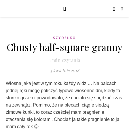
SZYDEŁKO
Chusty half-square granny
1
min czytania
5 kwietnia 2018
Wiosna jaka jest w tym roku każdy widzi… Na palcach
jednej ręki mogę policzyć typowo wiosenne dni, kiedy to
słonko grzało i powodowało, że chciało się spędzać czas
na zewnątrz. Pomimo, że na plecach ciągle siedzą
zimowe kurtki, to coraz częściej mam pragnienie
otaczania się kolorami. Chociaż ja takie pragnienie to ja
mam cały rok 😉