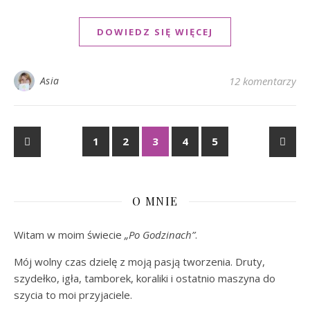
DOWIEDZ SIĘ WIĘCEJ
Asia
12 komentarzy
1
2
3
4
5
O MNIE
Witam w moim świecie
„Po Godzinach”
.
Mój wolny czas dzielę z moją pasją tworzenia. Druty,
szydełko, igła, tamborek, koraliki i ostatnio maszyna do
szycia to moi przyjaciele.