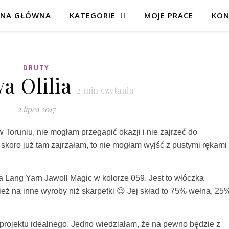
ONA GŁÓWNA
KATEGORIE
MOJE PRACE
KON
DRUTY
a Olilia
2
min czytania
2 lipca 2017
Toruniu, nie mogłam przegapić okazji i nie zajrzeć do
skoro już tam zajrzałam, to nie mogłam wyjść z pustymi rękami
 Lang Yarn Jawoll Magic w kolorze 059. Jest to włóczka
eż na inne wyroby niż skarpetki 😉 Jej skład to 75% wełna, 25
projektu idealnego. Jedno wiedziałam, że na pewno będzie z