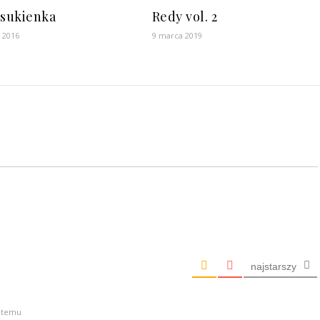
 sukienka
Redy vol. 2
a 2016
9 marca 2019
najstarszy
t temu