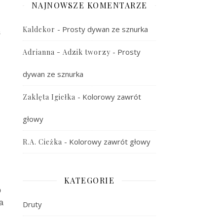
NAJNOWSZE KOMENTARZE
-
Prosty dywan ze sznurka
Kaldekor
ś
-
Prosty
Adrianna - Adzik tworzy
dywan ze sznurka
-
Kolorowy zawrót
Zaklęta Igiełka
głowy
-
Kolorowy zawrót głowy
R.A. Cieżka
.
KATEGORIE
o
a
Druty