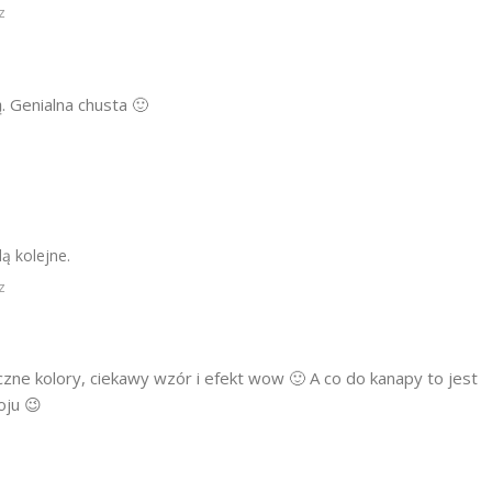
z
ą. Genialna chusta 🙂
ą kolejne.
z
czne kolory, ciekawy wzór i efekt wow 🙂 A co do kanapy to jest
oju 😉