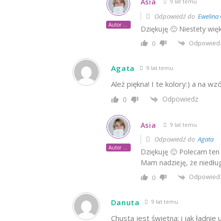
Asia
9 lat temu
Odpowiedź do
Ewelina 
Autor posta
Dziękuję 🙂 Niestety więk
Odpowied
0
Agata
9 lat temu
Ależ piękna! I te kolory:) a na wzó
Odpowiedz
0
Asia
9 lat temu
Odpowiedź do
Agata
Autor posta
Dziękuję 🙂 Polecam ten
Mam nadzieję, że niedług
Odpowied
0
Danuta
9 lat temu
Chusta jest świetna; i jak ładnie 