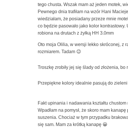
tego chusta. Wszak mam aż jeden motek, więc
Pewnego dnia trafiłam na wzór Hani Maciejews
wiedziałam, że posiadany przeze mnie motek
co będzie pasowało jako kolor kontrastowy.
robiona na drutach z żyłką HH 3.0mm
Oto moja Olilia, w wersji lekko skróconej, z
rozmiarem. Tadam 😉
Troszkę zrobiły jej się ślady od złożenia, bo
Przepiękne kolory idealnie pasują do zieleni
Fakt upinania i nadawania kształtu chustom n
Wpadłam na pomysł, że skoro mam kanapę po
suszenia. Chociaż w tym przypadku brakował
się sam. Mam za krótką kanapę 😀