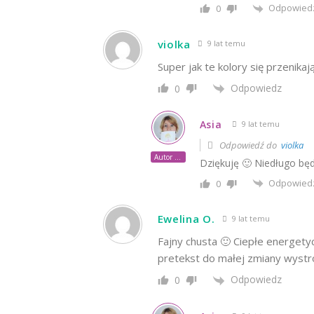
Odpowied
0
violka
9 lat temu
Super jak te kolory się przenikaj
Odpowiedz
0
Asia
9 lat temu
Odpowiedź do
violka
Autor posta
Dziękuję 🙂 Niedługo będ
Odpowied
0
Ewelina O.
9 lat temu
Fajny chusta 🙂 Ciepłe energety
pretekst do małej zmiany wystr
Odpowiedz
0