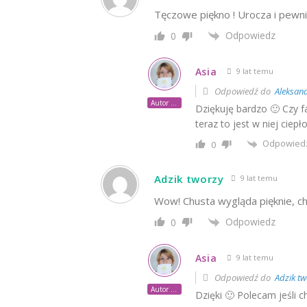
Tęczowe piękno ! Urocza i pewni
Odpowiedz
0
Asia
9 lat temu
Odpowiedź do
Aleksand
Autor posta
Dziękuję bardzo 🙂 Czy fa
teraz to jest w niej ciepł
Odpowied
0
Adzik tworzy
9 lat temu
Wow! Chusta wygląda pięknie, cho
Odpowiedz
0
Asia
9 lat temu
Odpowiedź do
Adzik tw
Autor posta
Dzięki 🙂 Polecam jeśli 