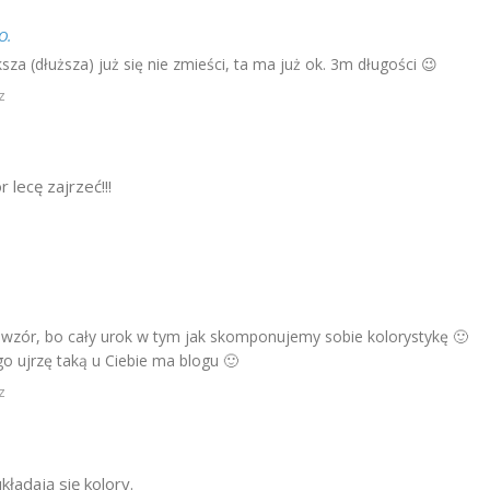
O.
sza (dłuższa) już się nie zmieści, ta ma już ok. 3m długości 😉
z
r lecę zajrzeć!!!
 wzór, bo cały urok w tym jak skomponujemy sobie kolorystykę 🙂
o ujrzę taką u Ciebie ma blogu 🙂
z
układają się kolory.