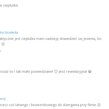
e cieplutka
ra Strzelecka
ktycznie jest cieplutka mam nadzieję dowiedzieć się jesienią, bo
o 😉
z
ciaż to i tak mało powiedziane! 🙂 Jest rewelacyjna! 😀
orzy
chcesz coś łatwego i bezwzrokowego do dziergania przy filmie 😉