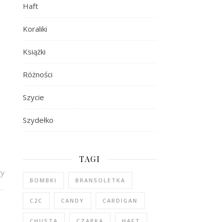
Haft
Koraliki
Książki
Różności
Szycie
Szydełko
TAGI
zy
BOMBKI
BRANSOLETKA
C2C
CANDY
CARDIGAN
CHUSTA
CZAPKA
HAFT