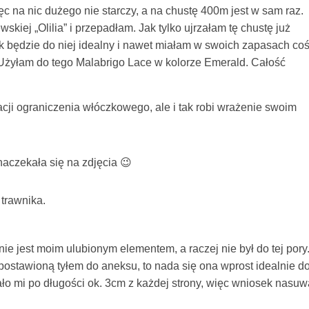
 na nic dużego nie starczy, a na chustę 400m jest w sam raz.
kiej „Olilia” i przepadłam. Jak tylko ujrzałam tę chustę już
 będzie do niej idealny i nawet miałam w swoich zapasach co
 Użyłam do tego Malabrigo Lace w kolorze Emerald. Całość
 racji ograniczenia włóczkowego, ale i tak robi wrażenie swoim
 naczekała się na zdjęcia 😉
 trawnika.
ie jest moim ulubionym elementem, a raczej nie był do tej pory
stawioną tyłem do aneksu, to nada się ona wprost idealnie d
o mi po długości ok. 3cm z każdej strony, więc wniosek nasuw