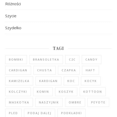
Różności
Szycie
Szydełko
TAGI
BOMBKI
BRANSOLETKA
C2C
CANDY
CARDIGAN
CHUSTA
CZAPKA
HAFT
KAMIZELKA
KARDIGAN
KOC
KOCYK
KOLCZYKI
KOMIN
KOSZYK
KOTTOON
MASKOTKA
NASZYJNIK
OMBRE
PEYOTE
PLED
PODAJ DALEJ
PODKŁADKI