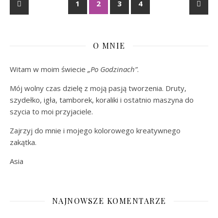
1
2
3
4
O MNIE
Witam w moim świecie
„Po Godzinach”
.
Mój wolny czas dzielę z moją pasją tworzenia. Druty,
szydełko, igła, tamborek, koraliki i ostatnio maszyna do
szycia to moi przyjaciele.
Zajrzyj do mnie i mojego kolorowego kreatywnego
zakątka.
Asia
NAJNOWSZE KOMENTARZE