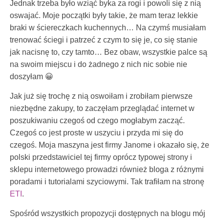
Jednak trzeba było wziąć byka za rogi i powoli się z nią
oswajać. Moje początki były takie, że mam teraz lekkie
braki w ściereczkach kuchennych… Na czymś musiałam
trenować ściegi i patrzeć z czym to się je, co się stanie
jak nacisnę to, czy tamto… Bez obaw, wszystkie palce są
na swoim miejscu i do żadnego z nich nic sobie nie
doszyłam 😀
Jak już się trochę z nią oswoiłam i zrobiłam pierwsze
niezbędne zakupy, to zaczęłam przeglądać internet w
poszukiwaniu czegoś od czego mogłabym zacząć.
Czegoś co jest proste w uszyciu i przyda mi się do
czegoś. Moja maszyna jest firmy Janome i okazało się, że
polski przedstawiciel tej firmy oprócz typowej strony i
sklepu internetowego prowadzi również bloga z różnymi
poradami i tutorialami szyciowymi. Tak trafiłam na stronę
ETI
.
Spośród wszystkich propozycji dostępnych na blogu mój