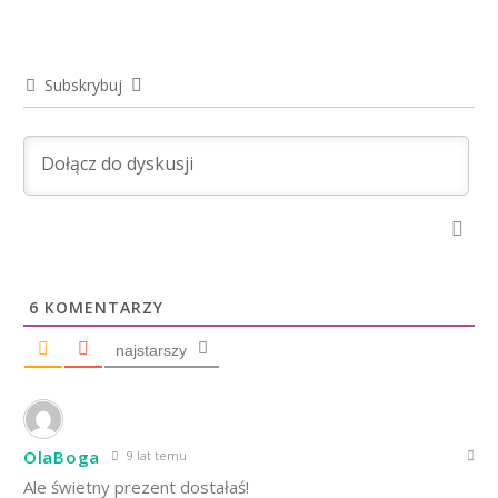
Subskrybuj
6
KOMENTARZY
najstarszy
OlaBoga
9 lat temu
Ale świetny prezent dostałaś!