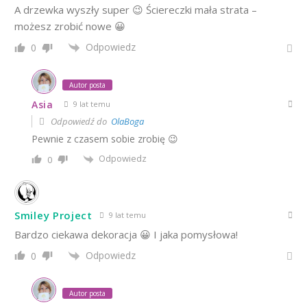
A drzewka wyszły super 😉 Ściereczki mała strata –
możesz zrobić nowe 😀
Odpowiedz
0
Autor posta
Asia
9 lat temu
Odpowiedź do
OlaBoga
Pewnie z czasem sobie zrobię 😉
Odpowiedz
0
Smiley Project
9 lat temu
Bardzo ciekawa dekoracja 😀 I jaka pomysłowa!
Odpowiedz
0
Autor posta