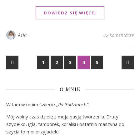
DOWIEDZ SIĘ WIĘCEJ
Asia
22 komentarze
1
2
3
4
5
O MNIE
Witam w moim świecie
„Po Godzinach”
.
Mój wolny czas dzielę z moją pasją tworzenia. Druty,
szydełko, igła, tamborek, koraliki i ostatnio maszyna do
szycia to moi przyjaciele.