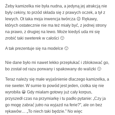
Żeby kamizelka nie była nudna, a jedyną jej atrakcją nie
były cekiny, to przód składa się z prawych oczek, a tył z
lewych. Ot taka moja inwencja twórcza 😉 Rękawy,
których ostatecznie nie ma też miały być, z jednej strony
na prawo, z drugiej na lewo. Może kiedyś uda mi się
zrobić taki sweterek w całości 🙂
A tak prezentuje się na modelce 🙂
Nie dane było mi nawet lekko przepłukać i zblokować go,
bo został od razu porwany i spakowany do walizki 🙂
Teraz należy się małe wyjaśnienie dlaczego kamizelka, a
nie sweter. W sumie to powód jest jeden, ciotka się nie
wyrobiła 😀 Gdy miałam gotowy już cały korpus,
przyszedł czas na przymiarkę i tu padło pytanie: „Czy ja
go mogę zabrać jutro na wyjazd na ferie?”, ale on bez
rękawów… „To niech taki będzie.” No więc