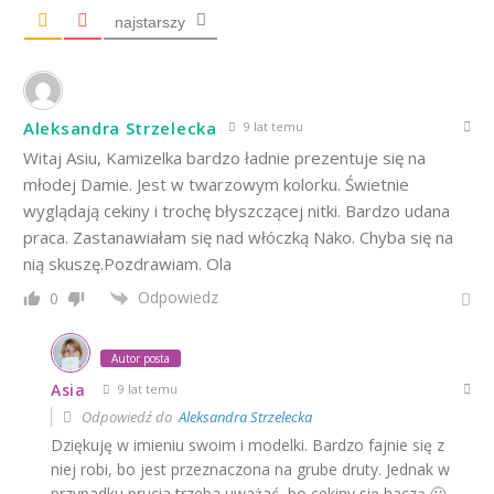
najstarszy
Aleksandra Strzelecka
9 lat temu
Witaj Asiu, Kamizelka bardzo ładnie prezentuje się na
młodej Damie. Jest w twarzowym kolorku. Świetnie
wyglądają cekiny i trochę błyszczącej nitki. Bardzo udana
praca. Zastanawiałam się nad włóczką Nako. Chyba się na
nią skuszę.Pozdrawiam. Ola
Odpowiedz
0
Autor posta
Asia
9 lat temu
Odpowiedź do
Aleksandra Strzelecka
Dziękuję w imieniu swoim i modelki. Bardzo fajnie się z
niej robi, bo jest przeznaczona na grube druty. Jednak w
przypadku prucia trzeba uważać, bo cekiny się haczą 🙂