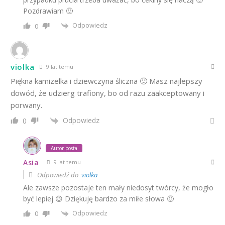
Pozdrawiam 🙂
Odpowiedz
0
violka
9 lat temu
Piękna kamizelka i dziewczyna śliczna 🙂 Masz najlepszy
dowód, że udzierg trafiony, bo od razu zaakceptowany i
porwany.
Odpowiedz
0
Autor posta
Asia
9 lat temu
Odpowiedź do
violka
Ale zawsze pozostaje ten mały niedosyt twórcy, że mogło
być lepiej 😉 Dziękuję bardzo za miłe słowa 🙂
Odpowiedz
0