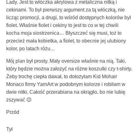
Lady. Jest to włóczka akrylowa z metaliczna nitką i
cekinami. To był pierwszy argument za tą włóczką, nie
licząc promocji, a drugi, to wśród dostępnych kolorów był
fiolet. Właśnie fiolet i cekiny to jest to co w tej chwili
kocha moja siostrzenica… Błyszczeć się musi, toż to
przecież mała kobietka, a fiolet, to obecnie jej ulubiony
kolor, po latach różu…
Mój plan był prosty. Mały oversize właśnie na nią. Taki,
który będzie można założyć na różne koszulki czy t-shirty.
Żeby trochę ciepła dawał, to dołożyłam Kid Mohair
Monaco firmy YarnArt w podobnym kolorze i robiłam w
dwie nitki. Całość przerabiana na okrągło, bo nie lubię
zszywać 😉
Przód
Tył