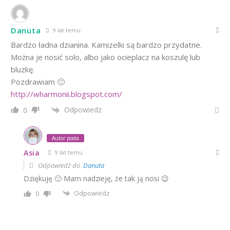
Danuta
9 lat temu
Bardzo ładna dzianina. Kamizelki są bardzo przydatne.
Można je nosić solo, albo jako ocieplacz na koszulę lub
bluzkę.
Pozdrawiam 🙂
http://wharmonii.blogspot.com/
Odpowiedz
0
Autor posta
Asia
9 lat temu
Odpowiedź do
Danuta
Dziękuję 🙂 Mam nadzieję, że tak ją nosi 😉
Odpowiedz
0