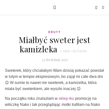
DRUTY
Miałbyć sweter jest
kamizleka
2
min czytania
23 kwietnia 2017
Sweterek, który chciałabym Wam dzisiaj pokazać powstał
w lutym w tempie ekspresowym, bo zajął mi całe dwa dni
😉 W sumie to nawet nie sweterek, a kamizelka, która
miała być sweterkiem, ale wyszło inaczej 😉
Na początku roku znalazłam w
sklep-iku
promocję na
włóczkę Nako i tak przeglądając motki trafiłam na Nako