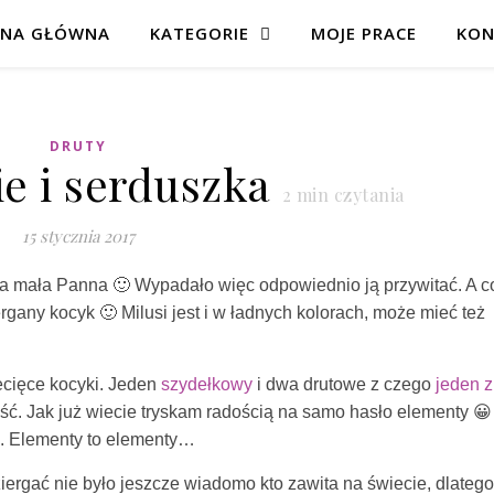
ONA GŁÓWNA
KATEGORIE
MOJE PRACE
KON
DRUTY
e i serduszka
2
min czytania
15 stycznia 2017
jna mała Panna 🙂 Wypadało więc odpowiednio ją przywitać. A c
gany kocyk 🙂 Milusi jest i w ładnych kolorach, może mieć też
ecięce kocyki. Jeden
szydełkowy
i dwa drutowe z czego
jeden z
łość. Jak już wiecie tryskam radością na samo hasło elementy 😀
h. Elementy to elementy…
ergać nie było jeszcze wiadomo kto zawita na świecie, dlatego