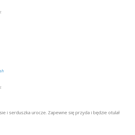
z
sh
z
sie i serduszka urocze. Zapewne się przyda i będzie otulał