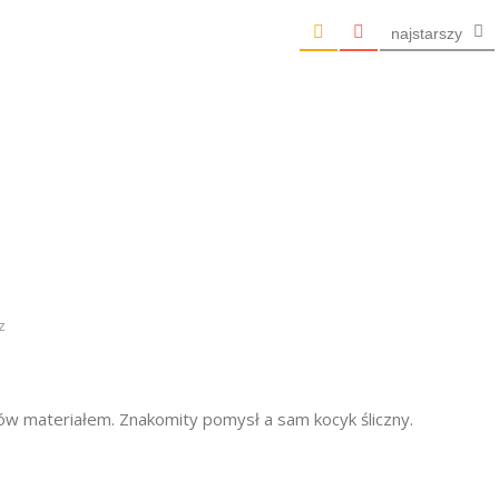
najstarszy
z
w materiałem. Znakomity pomysł a sam kocyk śliczny.