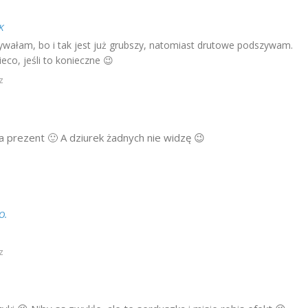
K
wałam, bo i tak jest już grubszy, natomiast drutowe podszywam.
eco, jeśli to konieczne 😉
z
a prezent 🙂 A dziurek żadnych nie widzę 😉
O.
z