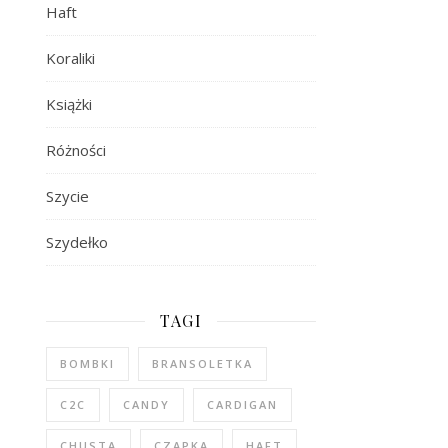
Haft
Koraliki
Książki
Różności
Szycie
Szydełko
TAGI
BOMBKI
BRANSOLETKA
C2C
CANDY
CARDIGAN
CHUSTA
CZAPKA
HAFT