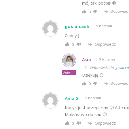
mój taki podpis 😀
Odpowied
0
gosia cash
9 lat temu
Cudny:)
Odpowiedz
0
Asia
9 lat temu
Odpowiedź do
gosia ca
Autor posta
Dziękuję 🙂
Odpowied
0
Ania S
9 lat temu
Kocyk jest przepiękny 🙂 A te mi
Maleństwo do snu 🙂
Odpowiedz
0