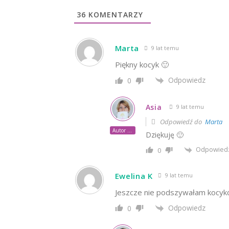
36
KOMENTARZY
Marta
9 lat temu
Piękny kocyk 🙂
Odpowiedz
0
Asia
9 lat temu
Odpowiedź do
Marta
Autor posta
Dziękuję 🙂
Odpowied
0
Ewelina K
9 lat temu
Jeszcze nie podszywałam kocykó
Odpowiedz
0