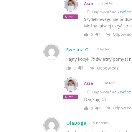
Asia
9 lat temu
Odpowiedź do
Ewelina 
Autor posta
Szydełkowego nie podszy
Można łatwiej ukryć co ni
Odpowied
0
Ewelina O.
9 lat temu
Fajny kocyk 🙂 świetny pomysł n
Odpowiedz
0
Asia
9 lat temu
Odpowiedź do
Ewelina 
Autor posta
Dziękuję 🙂
Odpowied
0
OlaBoga
9 lat temu