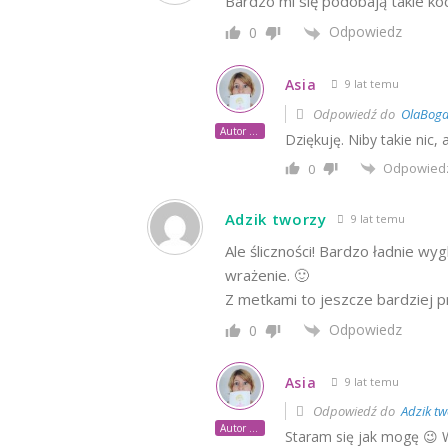
Bardzo mi się podobają takie koc
Odpowiedz
0
Asia
9 lat temu
Odpowiedź do
OlaBog
Autor posta
Dziękuję. Niby takie nic, 
Odpowied
0
Adzik tworzy
9 lat temu
Ale śliczności! Bardzo ładnie wyg
wrażenie. 🙂
Z metkami to jeszcze bardziej p
Odpowiedz
0
Asia
9 lat temu
Odpowiedź do
Adzik tw
Autor posta
Staram się jak mogę 😉 