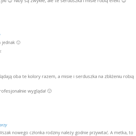
yki 😉 Niby są zwykłe, ale te serduszka i misie robią efekt 😉
a
a jednak 🙂
z
lądają oba te kolory razem, a misie i serduszka na zbliżeniu robią
rofesjonalnie wygląda! 🙂
orzy
Wszak nowego członka rodziny należy godnie przywitać. A metka, to