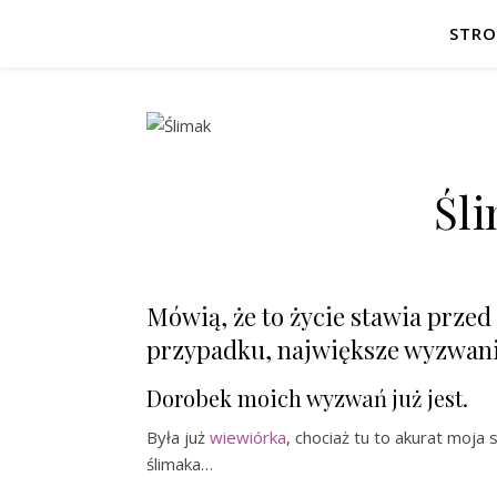
STR
Śl
Mówią, że to życie stawia prz
przypadku, największe wyzwani
Dorobek moich wyzwań już jest.
Była już
wiewiórka
, chociaż tu to akurat moja s
ślimaka…