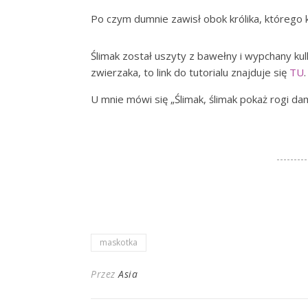
Po czym dumnie zawisł obok królika, którego 
Ślimak został uszyty z bawełny i wypchany kulką
zwierzaka, to link do tutorialu znajduje się
TU
.
U mnie mówi się „Ślimak, ślimak pokaż rogi dam
maskotka
Przez
Asia