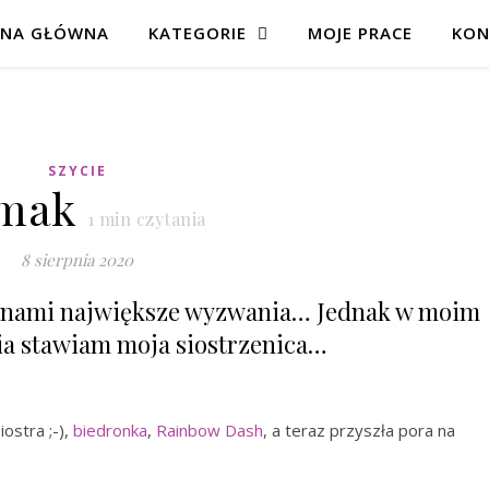
ONA GŁÓWNA
KATEGORIE
MOJE PRACE
KON
SZYCIE
imak
1
min czytania
8 sierpnia 2020
ed nami największe wyzwania… Jednak w moim
a stawiam moja siostrzenica…
iostra ;-),
biedronka
,
Rainbow Dash
, a teraz przyszła pora na