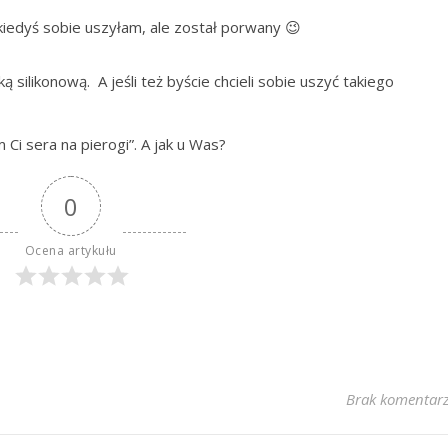
kiedyś sobie uszyłam, ale został porwany 😉
 silikonową. A jeśli też byście chcieli sobie uszyć takiego
 Ci sera na pierogi”. A jak u Was?
0
Ocena artykułu
Brak komentar