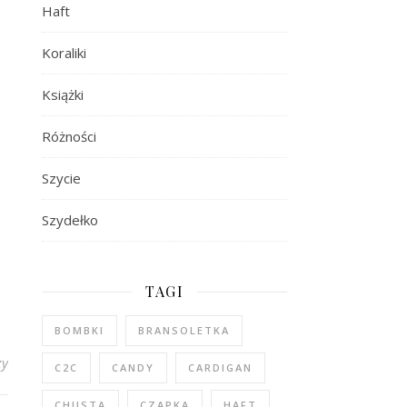
Haft
Koraliki
Książki
Różności
Szycie
Szydełko
TAGI
BOMBKI
BRANSOLETKA
zy
C2C
CANDY
CARDIGAN
CHUSTA
CZAPKA
HAFT