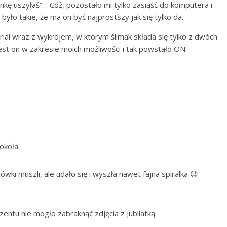
nkę uszyłaś”… Cóż, pozostało mi tylko zasiąść do komputera i
było takie, że ma on być najprostszy jak się tylko da.
orial wraz z wykrojem, w którym ślimak składa się tylko z dwóch
est on w zakresie moich możliwości i tak powstało ON.
okoła.
i muszli, ale udało się i wyszła nawet fajna spiralka 😉
entu nie mogło zabraknąć zdjęcia z jubilatką.