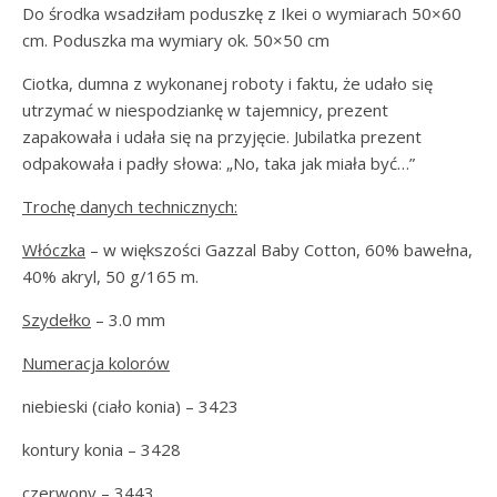
Do środka wsadziłam poduszkę z Ikei o wymiarach 50×60
cm. Poduszka ma wymiary ok. 50×50 cm
Ciotka, dumna z wykonanej roboty i faktu, że udało się
utrzymać w niespodziankę w tajemnicy, prezent
zapakowała i udała się na przyjęcie. Jubilatka prezent
odpakowała i padły słowa: „No, taka jak miała być…”
Trochę danych technicznych:
Włóczka
– w większości Gazzal Baby Cotton, 60% bawełna,
40% akryl, 50 g/165 m.
Szydełko
– 3.0 mm
Numeracja kolorów
niebieski (ciało konia) – 3423
kontury konia – 3428
czerwony – 3443