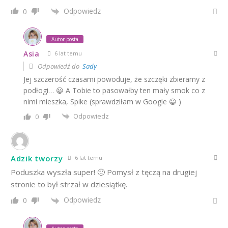
Odpowiedz
0
Autor posta
Asia
6 lat temu
Odpowiedź do
Sady
Jej szczerość czasami powoduje, że szczęki zbieramy z
podłogi… 😀 A Tobie to pasowałby ten mały smok co z
nimi mieszka, Spike (sprawdziłam w Google 😀 )
Odpowiedz
0
Adzik tworzy
6 lat temu
Poduszka wyszła super! 🙂 Pomysł z tęczą na drugiej
stronie to był strzał w dziesiątkę.
Odpowiedz
0