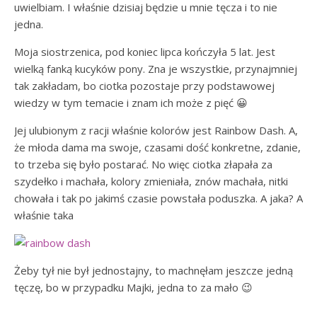
uwielbiam. I właśnie dzisiaj będzie u mnie tęcza i to nie
jedna.
Moja siostrzenica, pod koniec lipca kończyła 5 lat. Jest
wielką fanką kucyków pony. Zna je wszystkie, przynajmniej
tak zakładam, bo ciotka pozostaje przy podstawowej
wiedzy w tym temacie i znam ich może z pięć 😀
Jej ulubionym z racji właśnie kolorów jest Rainbow Dash. A,
że młoda dama ma swoje, czasami dość konkretne, zdanie,
to trzeba się było postarać. No więc ciotka złapała za
szydełko i machała, kolory zmieniała, znów machała, nitki
chowała i tak po jakimś czasie powstała poduszka. A jaka? A
właśnie taka
Żeby tył nie był jednostajny, to machnęłam jeszcze jedną
tęczę, bo w przypadku Majki, jedna to za mało 😉