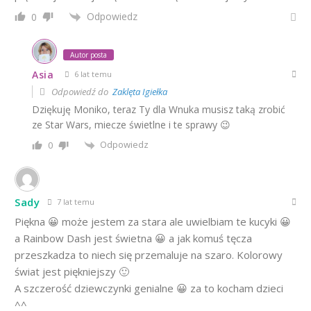
Odpowiedz
0
Autor posta
Asia
6 lat temu
Odpowiedź do
Zaklęta Igiełka
Dziękuję Moniko, teraz Ty dla Wnuka musisz taką zrobić
ze Star Wars, miecze świetlne i te sprawy 😉
Odpowiedz
0
Sady
7 lat temu
Piękna 😀 może jestem za stara ale uwielbiam te kucyki 😀
a Rainbow Dash jest świetna 😀 a jak komuś tęcza
przeszkadza to niech się przemaluje na szaro. Kolorowy
świat jest piękniejszy 🙂
A szczerość dziewczynki genialne 😀 za to kocham dzieci
^^