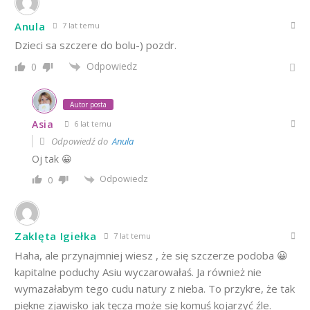
Anula
7 lat temu
Dzieci sa szczere do bolu-) pozdr.
Odpowiedz
0
Autor posta
Asia
6 lat temu
Odpowiedź do
Anula
Oj tak 😀
Odpowiedz
0
Zaklęta Igiełka
7 lat temu
Haha, ale przynajmniej wiesz , że się szczerze podoba 😀
kapitalne poduchy Asiu wyczarowałaś. Ja również nie
wymazałabym tego cudu natury z nieba. To przykre, że tak
piękne zjawisko jak tęcza może się komuś kojarzyć źle.