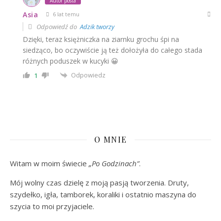
Autor posta
Asia
6 lat temu
Odpowiedź do
Adzik tworzy
Dzięki, teraz księżniczka na ziarnku grochu śpi na
siedząco, bo oczywiście ją też dołożyła do całego stada
różnych poduszek w kucyki 😀
Odpowiedz
1
O MNIE
Witam w moim świecie
„Po Godzinach”
.
Mój wolny czas dzielę z moją pasją tworzenia. Druty,
szydełko, igła, tamborek, koraliki i ostatnio maszyna do
szycia to moi przyjaciele.