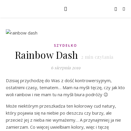
SZYDEŁKO
Rainbow Dash
2
min czytania
6 sierpnia 2019
Dzisiaj przychodzę do Was z dość kontrowersyjnym,
ostatnimi czasy, tematem… Mam na myśli tęczę, czy jak kto
woli rainbow i nie mam tu na myśli biura podróży 😉
Może niektórym przeszkadza ten kolorowy cud natury,
który pojawia się na niebie po deszczu czy burzy, ale
przecież jej z nieba nie wymażemy… A przynajmniej ja nie
zamierzam. Co więcej uwielbiam kolory, więc i tęczę