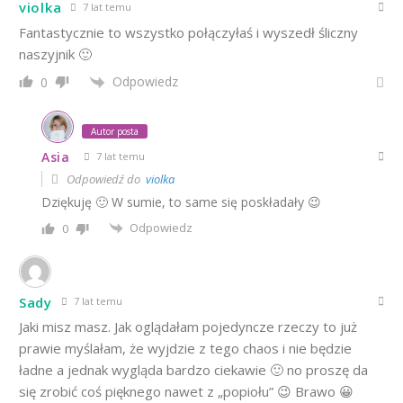
violka
7 lat temu
Fantastycznie to wszystko połączyłaś i wyszedł śliczny
naszyjnik 🙂
Odpowiedz
0
Autor posta
Asia
7 lat temu
Odpowiedź do
violka
Dziękuję 🙂 W sumie, to same się poskładały 😉
Odpowiedz
0
Sady
7 lat temu
Jaki misz masz. Jak oglądałam pojedyncze rzeczy to już
prawie myślałam, że wyjdzie z tego chaos i nie będzie
ładne a jednak wygląda bardzo ciekawie 🙂 no proszę da
się zrobić coś pięknego nawet z „popiołu” 😉 Brawo 😀