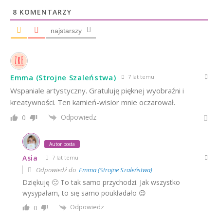
8
KOMENTARZY
najstarszy
Emma (Strojne Szaleństwa)
7 lat temu
Wspaniale artystyczny. Gratuluję pięknej wyobraźni i
kreatywności. Ten kamień-wisior mnie oczarował.
Odpowiedz
0
Autor posta
Asia
7 lat temu
Odpowiedź do
Emma (Strojne Szaleństwa)
Dziękuję 🙂 To tak samo przychodzi. Jak wszystko
wysypałam, to się samo poukładało 😉
Odpowiedz
0