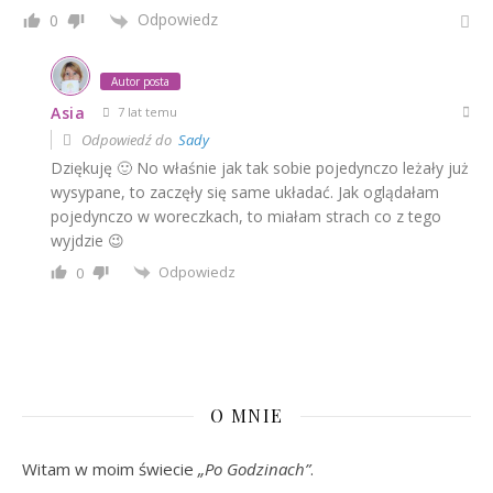
Odpowiedz
0
Autor posta
Asia
7 lat temu
Odpowiedź do
Sady
Dziękuję 🙂 No właśnie jak tak sobie pojedynczo leżały już
wysypane, to zaczęły się same układać. Jak oglądałam
pojedynczo w woreczkach, to miałam strach co z tego
wyjdzie 😉
Odpowiedz
0
O MNIE
Witam w moim świecie
„Po Godzinach”
.