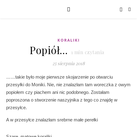
KORALIKI
Popiół…
1
min czytania
25 sierpnia 2018
……takie było moje pierwsze skojarzenie po otwarciu
przesyłki do Moniki. Nie, nie znalazłam tam woreczka z owym
popiołem czy piachem ani nic podobnego. Zostałam
poproszona o stworzenie naszyjnika z tego co znajdę w
przesyłce.
A w przesyłce znalazłam srebrne małe perełki
Szare, matowe koraliki