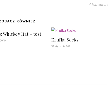
4 komentar
ZOBACZ RÓWNIEŻ
g Whiskey Hat – test
Krufka Socks
 2019
31 stycznia 2021