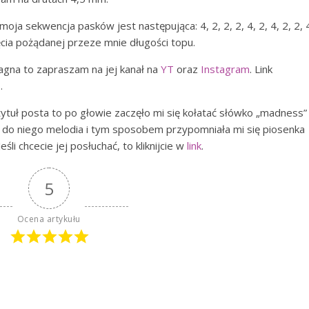
 moja sekwencja pasków jest następująca: 4, 2, 2, 2, 4, 2, 4, 2, 2, 
nięcia pożądanej przeze mnie długości topu.
Dagna to zapraszam na jej kanał na
YT
oraz
Instagram
. Link
s
.
tytuł posta to po głowie zaczęło mi się kołatać słówko „madness”
yła do niego melodia i tym sposobem przypomniała mi się piosenka
li chcecie jej posłuchać, to kliknijcie w
link
.
5
Ocena artykułu