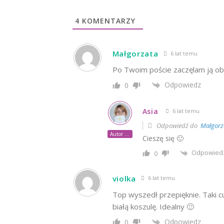
4
KOMENTARZY
Małgorzata
6 lat temu
Po Twoim poście zaczęlam ją ob
Odpowiedz
0
Asia
6 lat temu
Odpowiedź do
Małgorz
Autor posta
Cieszę się 🙂
Odpowied
0
violka
6 lat temu
Top wyszedł przepięknie. Taki c
białą koszulę. Idealny 🙂
Odpowiedz
0