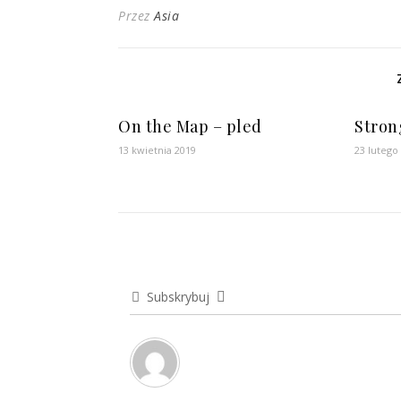
Przez
Asia
On the Map – pled
Stron
13 kwietnia 2019
23 lutego
Subskrybuj