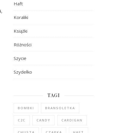
Haft
4,
Koraliki
Książki
Różności
Szycie
Szydełko
TAGI
BOMBKI
BRANSOLETKA
C2C
CANDY
CARDIGAN
CHUSTA
CZAPKA
HAFT