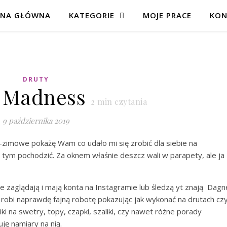
ONA GŁÓWNA
KATEGORIE
MOJE PRACE
KON
DRUTY
l Madness
2
min czytania
9 października 2019
o-zimowe pokażę Wam co udało mi się zrobić dla siebie na
w tym pochodzić. Za oknem właśnie deszcz wali w parapety, ale ja
e zaglądają i mają konta na Instagramie lub śledzą yt znają Dagn
 bo robi naprawdę fajną robotę pokazując jak wykonać na drutach cz
iki na swetry, topy, czapki, szaliki, czy nawet różne porady
ję namiary na nią.