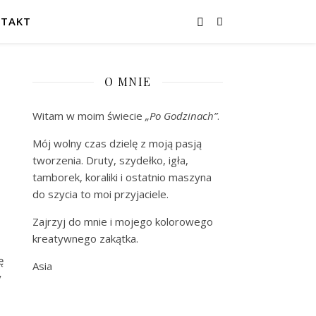
TAKT
O MNIE
Witam w moim świecie
„Po Godzinach”
.
Mój wolny czas dzielę z moją pasją
tworzenia. Druty, szydełko, igła,
tamborek, koraliki i ostatnio maszyna
do szycia to moi przyjaciele.
Zajrzyj do mnie i mojego kolorowego
kreatywnego zakątka.
ę
Asia
y