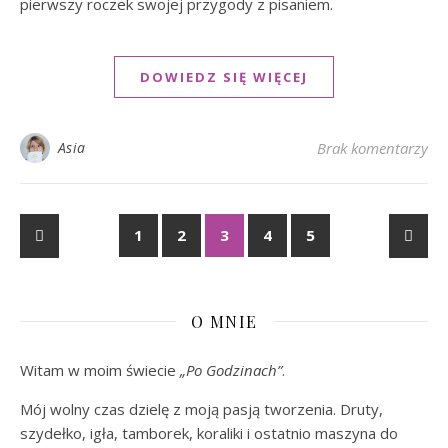
pierwszy roczek swojej przygody z pisaniem.
DOWIEDZ SIĘ WIĘCEJ
Asia
Brak komentarzy
1
2
3
4
5
O MNIE
Witam w moim świecie
„Po Godzinach”
.
Mój wolny czas dzielę z moją pasją tworzenia. Druty,
szydełko, igła, tamborek, koraliki i ostatnio maszyna do