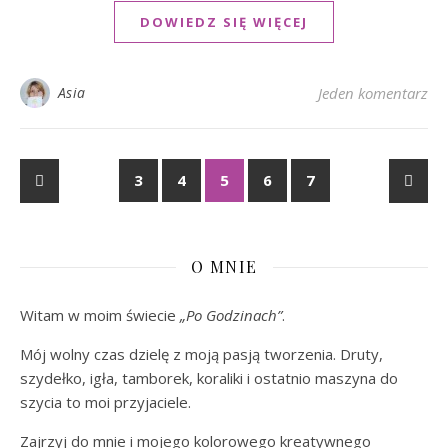
DOWIEDZ SIĘ WIĘCEJ
Asia
Jeden komentarz
3
4
5
6
7
O MNIE
Witam w moim świecie
„Po Godzinach”
.
Mój wolny czas dzielę z moją pasją tworzenia. Druty,
szydełko, igła, tamborek, koraliki i ostatnio maszyna do
szycia to moi przyjaciele.
Zajrzyj do mnie i mojego kolorowego kreatywnego