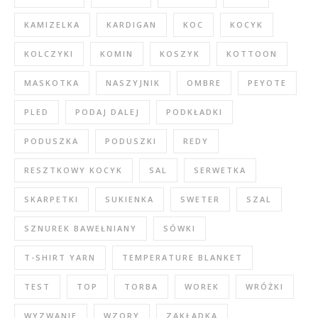
KAMIZELKA
KARDIGAN
KOC
KOCYK
KOLCZYKI
KOMIN
KOSZYK
KOTTOON
MASKOTKA
NASZYJNIK
OMBRE
PEYOTE
PLED
PODAJ DALEJ
PODKŁADKI
PODUSZKA
PODUSZKI
REDY
RESZTKOWY KOCYK
SAL
SERWETKA
SKARPETKI
SUKIENKA
SWETER
SZAL
SZNUREK BAWEŁNIANY
SÓWKI
T-SHIRT YARN
TEMPERATURE BLANKET
TEST
TOP
TORBA
WOREK
WRÓŻKI
WYZWANIE
WZORY
ZAKŁADKA