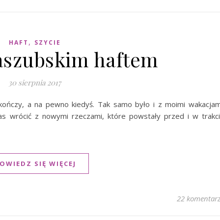
,
HAFT
SZYCIE
aszubskim haftem
30 sierpnia 2017
ończy, a na pewno kiedyś. Tak samo było i z moimi wakacjam
as wrócić z nowymi rzeczami, które powstały przed i w trakc
OWIEDZ SIĘ WIĘCEJ
22 komentar