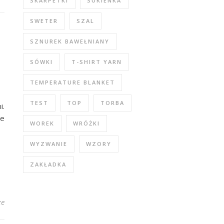
SKARPETKI
SUKIENKA
SWETER
SZAL
SZNUREK BAWEŁNIANY
SÓWKI
T-SHIRT YARN
TEMPERATURE BLANKET
TEST
TOP
TORBA
i.
ie
WOREK
WRÓŻKI
WYZWANIE
WZORY
ZAKŁADKA
ze