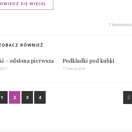
OWIEDZ SIĘ WIĘCEJ
7 komentar
ZOBACZ RÓWNIEŻ
i – odsłona pierwsza
Podkładki pod kubki
 2017
17 marca 2018
1
2
3
4