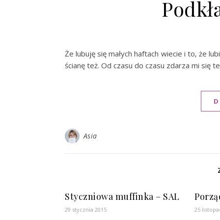
Podkł
Że lubuję się małych haftach wiecie i to, że l
ścianę też. Od czasu do czasu zdarza mi się t
D
Asia
Styczniowa muffinka – SAL
Porzą
29 stycznia 2015
25 listop