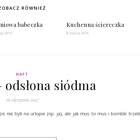
ZOBACZ RÓWNIEŻ
niowa babeczka
Kuchenna ściereczka
ia 2015
8 marca 2016
HAFT
 odsłona siódma
16 sierpnia 2017
ze nie byli na urlopie (np. ja), ale jak mus to mus i bombki trze