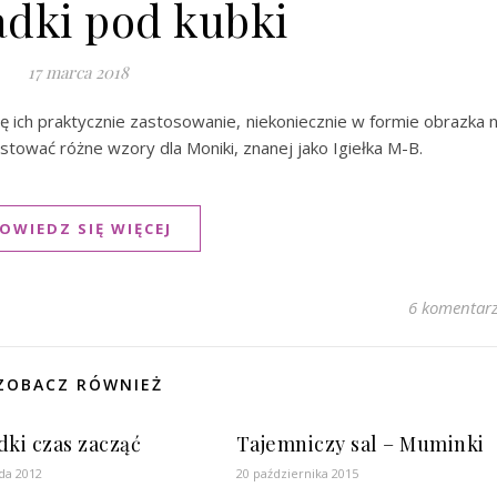
adki pod kubki
17 marca 2018
ubię ich praktycznie zastosowanie, niekoniecznie w formie obrazka 
estować różne wzory dla Moniki, znanej jako Igiełka M-B.
OWIEDZ SIĘ WIĘCEJ
6 komentar
ZOBACZ RÓWNIEŻ
dki czas zacząć
Tajemniczy sal – Muminki
ada 2012
20 października 2015