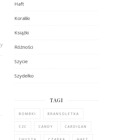
Haft
Koraliki
Książki
zy
Różności
Szycie
Szydełko
TAGI
BOMBKI
BRANSOLETKA
C2C
CANDY
CARDIGAN
CHUSTA
CZAPKA
HAFT