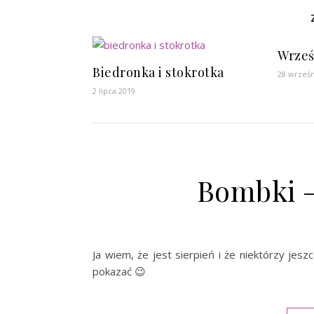
Wrześ
Biedronka i stokrotka
28 wrześn
2 lipca 2019
Bombki –
Ja wiem, że jest sierpień i że niektórzy jeszc
pokazać 😉