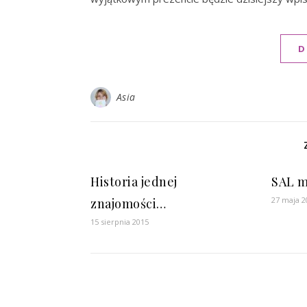
D
Asia
Historia jednej
SAL m
27 maja 2
znajomości…
15 sierpnia 2015