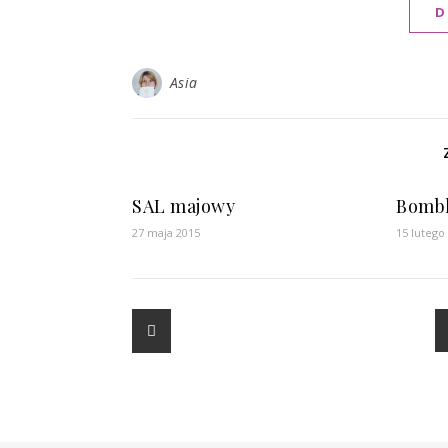
D
Asia
SAL majowy
Bombk
27 maja 2015
15 lutego