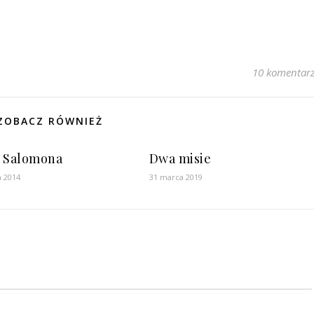
10 komentar
ZOBACZ RÓWNIEŻ
 Salomona
Dwa misie
a 2014
31 marca 2019