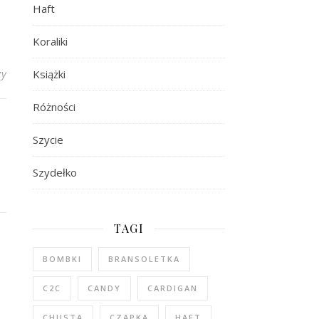
Haft
Koraliki
zy
Książki
Różności
Szycie
Szydełko
TAGI
BOMBKI
BRANSOLETKA
C2C
CANDY
CARDIGAN
CHUSTA
CZAPKA
HAFT