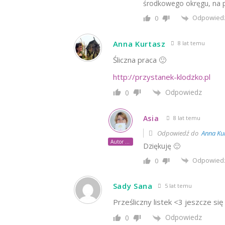
środkowego okręgu, na po
Odpowied
0
Anna Kurtasz
8 lat temu
Śliczna praca 🙂
http://przystanek-klodzko.pl
Odpowiedz
0
Asia
8 lat temu
Odpowiedź do
Anna Ku
Autor posta
Dziękuję 🙂
Odpowied
0
Sady Sana
5 lat temu
Prześliczny listek <3 jeszcze si
Odpowiedz
0