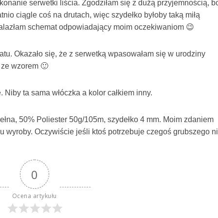
onanie serwetki liścia. Zgodziłam się z dużą przyjemnością, b
tatnio ciągle coś na drutach, więc szydełko byłoby taką miłą
znalazłam schemat odpowiadający moim oczekiwaniom 😉
matu. Okazało się, że z serwetką wpasowałam się w urodziny
am ze wzorem 🙂
e. Niby ta sama włóczka a kolor całkiem inny.
wełna, 50% Poliester 50g/105m, szydełko 4 mm. Moim zdaniem
pu wyroby. Oczywiście jeśli ktoś potrzebuje czegoś grubszego n
0
Ocena artykułu