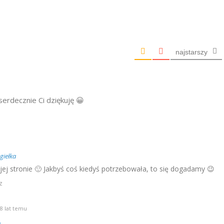
najstarszy
 serdecznie Ci dziękuję 😀
giełka
j stronie 🙂 Jakbyś coś kiedyś potrzebowała, to się dogadamy 😉
z
8 lat temu
a