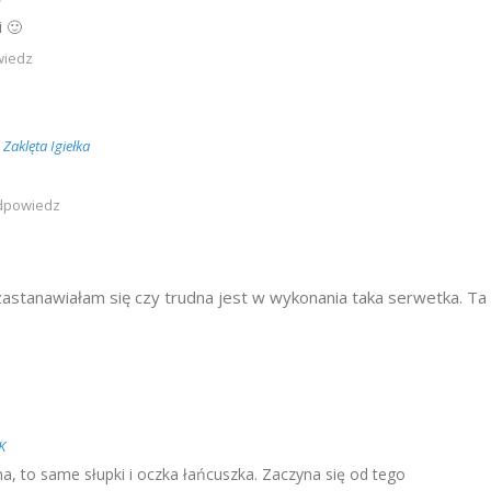
i 🙂
iedz
u
o
Zaklęta Igiełka
dpowiedz
astanawiałam się czy trudna jest w wykonania taka serwetka. Ta
K
na, to same słupki i oczka łańcuszka. Zaczyna się od tego