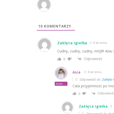
10
KOMENTARZY
Zaklęta Igiełka
8 lat temu
Cudny, cudny, cudny, mój!!!! Asiu
Odpowiedz
0
Asia
8 lat temu
Odpowiedź do
Zaklęta I
Autor posta
Cała przyjemność po moje
Odpowied
0
Zaklęta Igiełka
Odpowiedź do
Asi