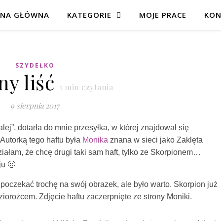
ONA GŁÓWNA
KATEGORIE
MOJE PRACE
KON
SZYDEŁKO
ny liść
1
min czytania
9 sierpnia 2017
ej”, dotarła do mnie przesyłka, w której znajdował się
Autorką tego haftu była
Monika
znana w sieci jako Zaklęta
działam, że chcę drugi taki sam haft, tylko ze Skorpionem…
ju 🙂
 poczekać trochę na swój obrazek, ale było warto. Skorpion już
ziorożcem. Zdjęcie haftu zaczerpnięte ze strony Moniki.