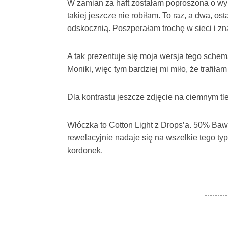
W zamian za haft zostałam poproszona o wyk
takiej jeszcze nie robiłam. To raz, a dwa, os
odskocznią. Poszperałam trochę w sieci i 
A tak prezentuje się moja wersja tego sche
Moniki, więc tym bardziej mi miło, że trafił
Dla kontrastu jeszcze zdjęcie na ciemnym tl
Włóczka to Cotton Light z Drops’a. 50% Ba
rewelacyjnie nadaje się na wszelkie tego ty
kordonek.