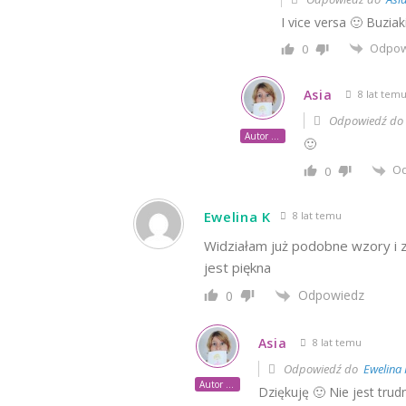
I vice versa 🙂 Buziak
Odpow
0
Asia
8 lat tem
Odpowiedź d
Autor posta
🙂
O
0
Ewelina K
8 lat temu
Widziałam już podobne wzory i z
jest piękna
Odpowiedz
0
Asia
8 lat temu
Odpowiedź do
Ewelina 
Autor posta
Dziękuję 🙂 Nie jest trud