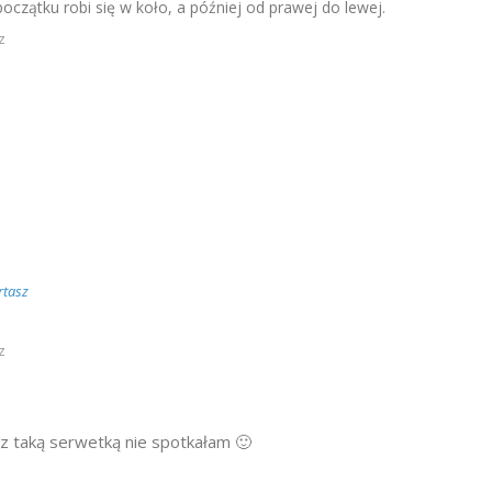
czątku robi się w koło, a później od prawej do lewej.
z
rtasz
z
ę z taką serwetką nie spotkałam 🙂