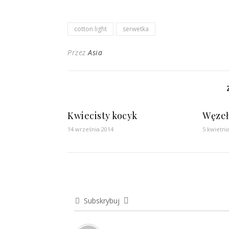
cotton light
serwetka
Przez
Asia
Kwiecisty kocyk
Węzeł
14 września 2014
5 kwietni
Subskrybuj