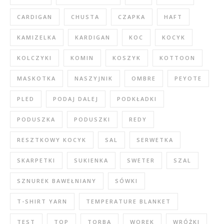
CARDIGAN
CHUSTA
CZAPKA
HAFT
KAMIZELKA
KARDIGAN
KOC
KOCYK
KOLCZYKI
KOMIN
KOSZYK
KOTTOON
MASKOTKA
NASZYJNIK
OMBRE
PEYOTE
PLED
PODAJ DALEJ
PODKŁADKI
PODUSZKA
PODUSZKI
REDY
RESZTKOWY KOCYK
SAL
SERWETKA
SKARPETKI
SUKIENKA
SWETER
SZAL
SZNUREK BAWEŁNIANY
SÓWKI
T-SHIRT YARN
TEMPERATURE BLANKET
TEST
TOP
TORBA
WOREK
WRÓŻKI