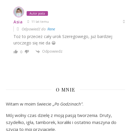
Autor posta
Asia
11 lat temu
Odpowiedź do
Rene
Toż to przecież cały urok Szeregowego, już bardziej
uroczego się nie da 😀
Odpowiedz
0
O MNIE
Witam w moim świecie
„Po Godzinach”
.
Mój wolny czas dzielę z moją pasją tworzenia. Druty,
szydełko, igła, tamborek, koraliki i ostatnio maszyna do
szycia to moi przyjaciele.