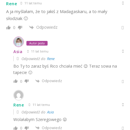
Rene
11 lat temu
A ja myślałam, że to jakiś z Madagaskaru, a to mały
słodziak 🙂
Odpowiedz
0
Autor posta
Asia
11 lat temu
Odpowiedź do
Rene
Bo Ty to zaraz byś Rico chciała mieć 😉 Teraz sowa na
tapecie 🙂
Odpowiedz
0
Rene
11 lat temu
Odpowiedź do
Asia
Wolałabym Szeregowego 😛
Odpowiedz
0