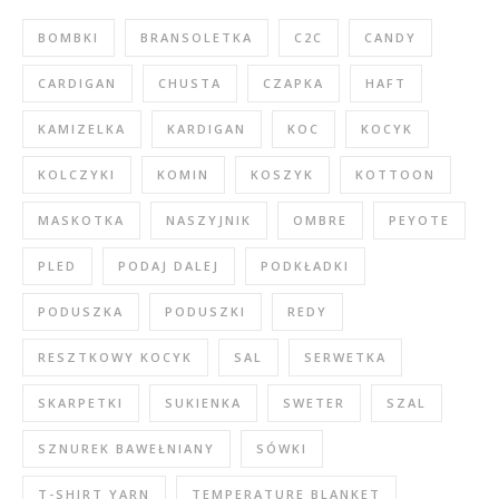
BOMBKI
BRANSOLETKA
C2C
CANDY
CARDIGAN
CHUSTA
CZAPKA
HAFT
KAMIZELKA
KARDIGAN
KOC
KOCYK
KOLCZYKI
KOMIN
KOSZYK
KOTTOON
MASKOTKA
NASZYJNIK
OMBRE
PEYOTE
PLED
PODAJ DALEJ
PODKŁADKI
PODUSZKA
PODUSZKI
REDY
RESZTKOWY KOCYK
SAL
SERWETKA
SKARPETKI
SUKIENKA
SWETER
SZAL
SZNUREK BAWEŁNIANY
SÓWKI
T-SHIRT YARN
TEMPERATURE BLANKET