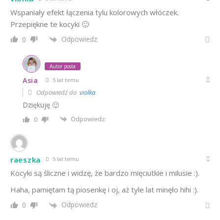
Wspaniały efekt łączenia tylu kolorowych włóczek.
Przepiękne te kocyki 🙂
Odpowiedz
0
Autor posta
Asia
5 lat temu
Odpowiedź do
violka
Dziękuję 🙂
Odpowiedz
0
raeszka
5 lat temu
Kocyki są śliczne i widzę, że bardzo mięciutkie i milusie :).
Haha, pamiętam tą piosenkę i oj, aż tyle lat minęło hihi :).
Odpowiedz
0