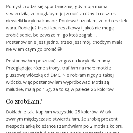
Pomysł zrodził się spontanicznie, gdy moja mama
stwierdziła, że mogłabym jej zrobić z różnych resztek
niewielki kocyk na kanapę. Ponieważ uznałam, że od resztek
wara. Robię już trzeci koc resztkowy i jakoś nie mogę
zrobić sobie, bo zawsze mi go ktoś zagłabi…
Postanowienie jest jedno, trzeci jest mój, choćbym miała
nie wiem czym go bronić 😀
Postanowiłam poszukać czegoś na kocyk dla mamy.
Przeglądając różne strony, trafiłam na małe motki z
pluszową włóczką od DMC. Nie robiłam nigdy z takiej
włóczki, więc postanowiłam wypróbować. Motki są
malutkie, mają po 15g, za to są w palecie 25 kolorów.
Co zrobiłam?
Dokładnie tak. Kupiłam wszystkie 25 kolorów. W tak
zwanym międzyczasie stwierdziłam, że zrobię prezent
niespodziankę koleżance i zamówiłam po 2 motki z koloru.