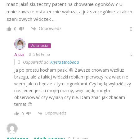
masz jakiś skuteczny patent na chowanie ogonków ? U
mnie zawsze ostatecznie wyłażą, a już szczególnie z takich
szenilowych włóczek …
Odpowiedz
0
Autor posta
Asia
5 lat temu
Odpowiedź do
Krysia Etnobaba
Ja po prostu kocham paski 😀 Zawsze chowam wzdłuż
brzegu, ale z takiej włóczki robiłam pierwszy raz więc nie
wiem jak to będzie z tymi ogonkami. Czy będą wyłazić czy
nie. Jeden jest u mojej mamy, więc będę mogła
obserwować czy wyłażą czy nie. Dam znać jak zbadam
temat 🙂
Odpowiedz
0
Adrianna - Adzik tworzy
5 lat temu