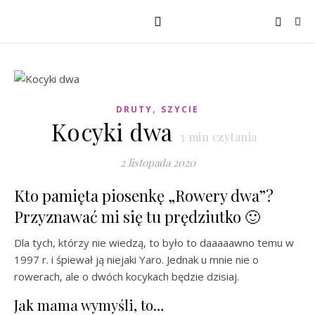
,
DRUTY
SZYCIE
Kocyki dwa
3
min czytania
2 listopada 2020
Kto pamięta piosenkę „Rowery dwa”?
Przyznawać mi się tu prędziutko 🙂
Dla tych, którzy nie wiedzą, to było to daaaaawno temu w
1997 r. i śpiewał ją niejaki Yaro. Jednak u mnie nie o
rowerach, ale o dwóch kocykach będzie dzisiaj.
Jak mama wymyśli, to…