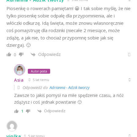
Piosenkę o rowerach pamiętam! 😀 I tak sobie myślę, że nie
tylko piosenkę sobie odpalę dla przypomnienia, ale i
włóczki odkurzę. Idą święta, może znowu własnoręcznie
coś pomajstruję dla rodzinki (niecałe 2 miesiące, może
zdążę, a jak nie, to chociaż przypomnę sobie jak się
dzierga). 🙂
Odpowiedz
0
Autor posta
Asia
5 lat temu
Odpowiedź do
Adrianna - Adzik tworzy
Zawsze to jakiś pomysł na miłe spędzenie czasu, a nóż
zdążysz i coś jednak powstanie 🙂
Odpowiedz
1
violka
5 lat temu