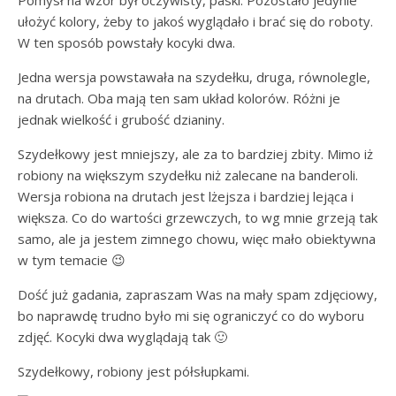
Pomysł na wzór był oczywisty, paski. Pozostało jedynie
ułożyć kolory, żeby to jakoś wyglądało i brać się do roboty.
W ten sposób powstały kocyki dwa.
Jedna wersja powstawała na szydełku, druga, równolegle,
na drutach. Oba mają ten sam układ kolorów. Różni je
jednak wielkość i grubość dzianiny.
Szydełkowy jest mniejszy, ale za to bardziej zbity. Mimo iż
robiony na większym szydełku niż zalecane na banderoli.
Wersja robiona na drutach jest lżejsza i bardziej lejąca i
większa. Co do wartości grzewczych, to wg mnie grzeją tak
samo, ale ja jestem zimnego chowu, więc mało obiektywna
w tym temacie 😉
Dość już gadania, zapraszam Was na mały spam zdjęciowy,
bo naprawdę trudno było mi się ograniczyć co do wyboru
zdjęć. Kocyki dwa wyglądają tak 🙂
Szydełkowy, robiony jest półsłupkami.