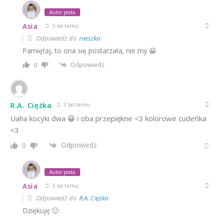
Autor posta
Asia
5 lat temu
Odpowiedź do
raeszka
Pamiętaj, to ona się postarzała, nie my 😀
Odpowiedz
0
R.A. Ciężka
3 lat temu
Uaha kocyki dwa 😀 i oba przepiękne <3 kolorowe cudeńka
<3
Odpowiedz
0
Autor posta
Asia
3 lat temu
Odpowiedź do
R.A. Ciężka
Dziękuję 🙂