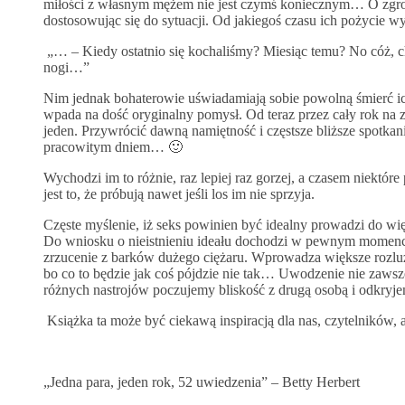
miłości z własnym mężem nie jest czymś koniecznym… O zgr
dostosowując się do sytuacji. Od jakiegoś czasu ich pożycie w
„… – Kiedy ostatnio się kochaliśmy? Miesiąc temu? No cóż, c
nogi…”
Nim jednak bohaterowie uświadamiają sobie powolną śmierć ic
wpada na dość oryginalny pomysł. Od teraz przez cały rok na 
jeden. Przywrócić dawną namiętność i częstsze bliższe spotkan
pracowitym dniem… 🙂
Wychodzi im to różnie, raz lepiej raz gorzej, a czasem niekt
jest to, że próbują nawet jeśli los im nie sprzyja.
Częste myślenie, iż seks powinien być idealny prowadzi do większ
Do wniosku o nieistnieniu ideału dochodzi w pewnym momenci
zrzucenie z barków dużego ciężaru. Wprowadza większe rozluźni
bo co to będzie jak coś pójdzie nie tak… Uwodzenie nie zaws
różnych nastrojów poczujemy bliskość z drugą osobą i odkryje
Książka ta może być ciekawą inspiracją dla nas, czytelników
„Jedna para, jeden rok, 52 uwiedzenia” – Betty Herbert