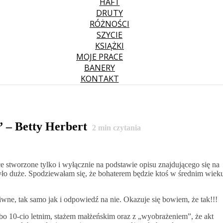
HAFT
DRUTY
RÓŻNOŚCI
SZYCIE
KSIĄŻKI
MOJE PRACE
BANERY
KONTAKT
” – Betty Herbert
2
min czytania
e stworzone tylko i wyłącznie na podstawie opisu znajdującego się na
było duże. Spodziewałam się, że bohaterem będzie ktoś w średnim wiek
ne, tak samo jak i odpowiedź na nie. Okazuje się bowiem, że tak!!!
 bo 10-cio letnim, stażem małżeńskim oraz z „wyobrażeniem”, że akt