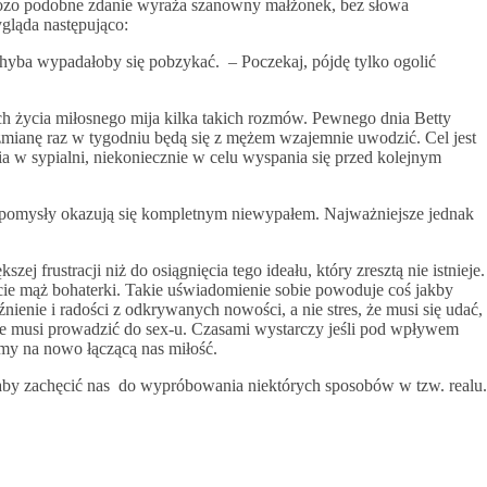
ozo podobne zdanie wyraża szanowny małżonek, bez słowa
ygląda następująco:
hyba wypadałoby się pobzykać. – Poczekaj, pójdę tylko ogolić
h życia miłosnego mija kilka takich rozmów. Pewnego dnia Betty
zmianę raz w tygodniu będą się z mężem wzajemnie uwodzić. Cel jest
ia w sypialni, niekoniecznie w celu wyspania się przed kolejnym
óre pomysły okazują się kompletnym niewypałem. Najważniejsze jednak
ej frustracji niż do osiągnięcia tego ideału, który zresztą nie istnieje.
e mąż bohaterki. Takie uświadomienie sobie powoduje coś jakby
enie i radości z odkrywanych nowości, a nie stres, że musi się udać,
ze musi prowadzić do sex-u. Czasami wystarczy jeśli pod wpływem
my na nowo łączącą nas miłość.
, aby zachęcić nas do wypróbowania niektórych sposobów w tzw. realu.