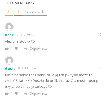
2
KOMENTARZY
najstarszy
Rene
13 lat temu
Ależ ona słodka 🙂
Odpowiedz
0
Gosia
13 lat temu
Miała na sobie raz i pobrudziła ją tak jak tylko może to
zrobić 3-latek 🙂 Poszła do pralki i teraz Ola musi urosnąć
aby znowu móc ją założyć 🙂
Odpowiedz
0