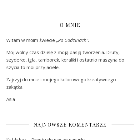
O MNIE
Witam w moim świecie
„Po Godzinach”
.
Mój wolny czas dzielę z moją pasją tworzenia. Druty,
szydełko, igła, tamborek, koraliki i ostatnio maszyna do
szycia to moi przyjaciele.
Zajrzyj do mnie i mojego kolorowego kreatywnego
zakątka.
Asia
NAJNOWSZE KOMENTARZE
-
Prosty dywan ze sznurka
Kaldekor