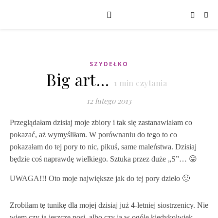
SZYDEŁKO
Big art…
1
min czytania
12 lutego 2013
Przeglądałam dzisiaj moje zbiory i tak się zastanawiałam co
pokazać, aż wymyśliłam. W porównaniu do tego to co
pokazałam do tej pory to nic, pikuś, same maleństwa. Dzisiaj
będzie coś naprawdę wielkiego. Sztuka przez duże „S”… 😛
UWAGA!!! Oto moje największe jak do tej pory dzieło 🙂
Zrobiłam tę tunikę dla mojej dzisiaj już 4-letniej siostrzenicy. Nie
wiem czy ją jeszcze nosi, albo czy ją w ogóle kiedykolwiek