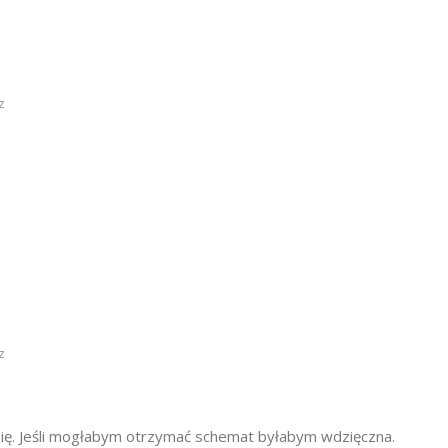
z
z
 się. Jeśli mogłabym otrzymać schemat byłabym wdzięczna.