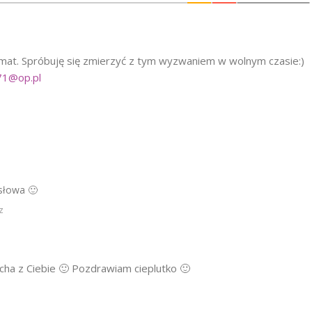
hemat. Spróbuję się zmierzyć z tym wyzwaniem w wolnym czasie:)
71@op.pl
słowa 🙂
z
iacha z Ciebie 🙂 Pozdrawiam cieplutko 🙂