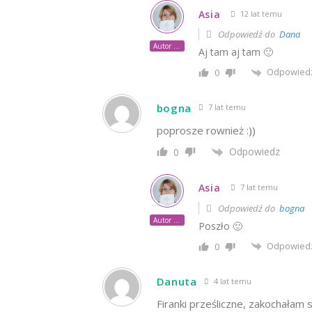
Asia
12 lat temu
Odpowiedź do
Dana
Autor posta
Aj tam aj tam 🙂
Odpowied
0
bogna
7 lat temu
poprosze rownież :))
Odpowiedz
0
Asia
7 lat temu
Odpowiedź do
bogna
Autor posta
Poszło 🙂
Odpowied
0
Danuta
4 lat temu
Firanki prześliczne, zakochałam