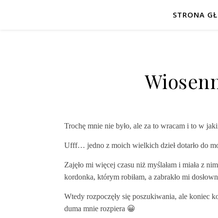
STRONA G
Wiosenn
Trochę mnie nie było, ale za to wracam i to w ja
Ufff… jedno z moich wielkich dzieł dotarło do m
Zajęło mi więcej czasu niż myślałam i miała z nim
kordonka, którym robiłam, a zabrakło mi dosłow
Wtedy rozpoczęły się poszukiwania, ale koniec ko
duma mnie rozpiera 😀