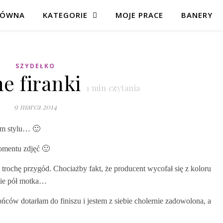
ŁÓWNA
KATEGORIE
MOJE PRACE
BANERY
SZYDEŁKO
e firanki
1
min czytania
9 marca 2014
kim stylu… 🙂
omentu zdjęć 🙂
 trochę przygód. Chociażby fakt, że producent wycofał się z koloru
nie pół motka…
ńców dotarłam do finiszu i jestem z siebie cholernie zadowolona, a