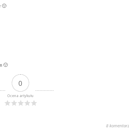
e 🙂
em 🙂
0
Ocena artykułu
8 komentar