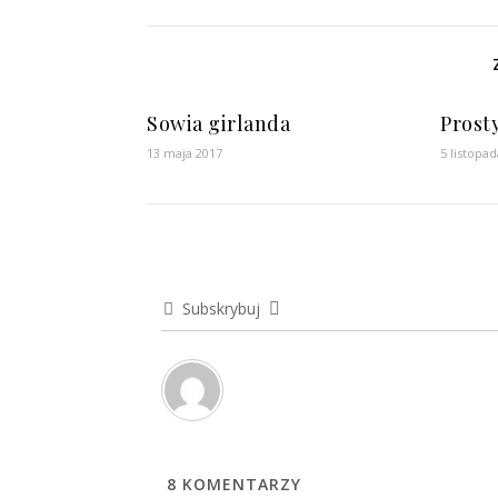
Sowia girlanda
Prost
13 maja 2017
5 listopa
Subskrybuj
8
KOMENTARZY