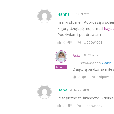
Hanna
12 lat temu
Firanki śliczne:) Poproszę o sc
Z góry dziękuję mój e-mail
haga
Podziwiam i pozdrawiam
Odpowiedz
0
Asia
12 lat temu
Odpowiedź do
Hanna
Autor posta
Dziękuję bardzo za miłe 
Odpowied
0
Dana
12 lat temu
Prześliczne te firaneczki. Zdoln
Odpowiedz
0