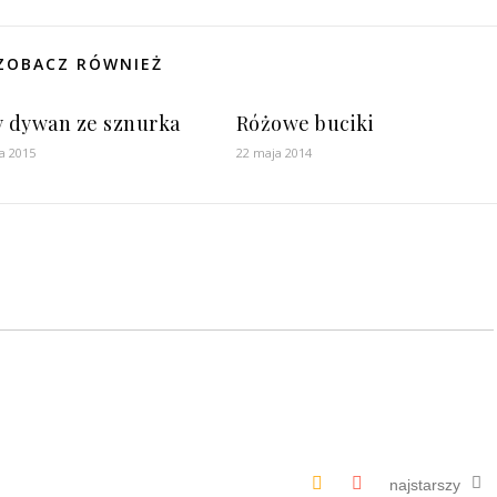
ZOBACZ RÓWNIEŻ
y dywan ze sznurka
Różowe buciki
da 2015
22 maja 2014
najstarszy