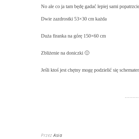
No ale co ja tam będę gadać lepiej sami popatrzci
Dwie zazdrostki 53×30 cm każda
Duża firanka na górę 150×60 cm
Zbliżenie na doniczki 🙂
Jeśli ktoś jest chętny mogę podzielić się schemat
Przez
Asia