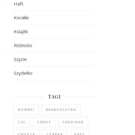
Haft
Koraliki
Książki
Różności
Szycie
Szydełko
TAGI
BOMBKI
BRANSOLETKA
C2C
CANDY
CARDIGAN
CHUSTA
CZAPKA
HAFT