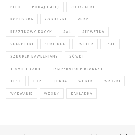
PLED
PODAJ DALEJ
PODKŁADKI
PODUSZKA
PODUSZKI
REDY
RESZTKOWY KOCYK
SAL
SERWETKA
SKARPETKI
SUKIENKA
SWETER
SZAL
SZNUREK BAWEŁNIANY
SÓWKI
T-SHIRT YARN
TEMPERATURE BLANKET
TEST
TOP
TORBA
WOREK
WRÓŻKI
WYZWANIE
WZORY
ZAKŁADKA