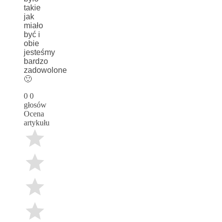
takie
jak
miało
być i
obie
jesteśmy
bardzo
zadowolone
🙂
0
0
głosów
Ocena
artykułu