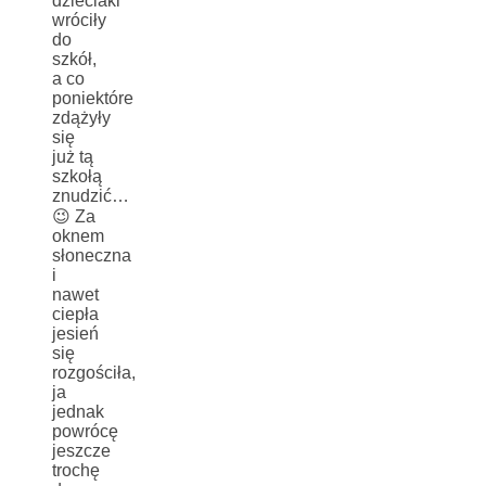
dzieciaki
wróciły
do
szkół,
a co
poniektóre
zdążyły
się
już tą
szkołą
znudzić…
😉 Za
oknem
słoneczna
i
nawet
ciepła
jesień
się
rozgościła,
ja
jednak
powrócę
jeszcze
trochę