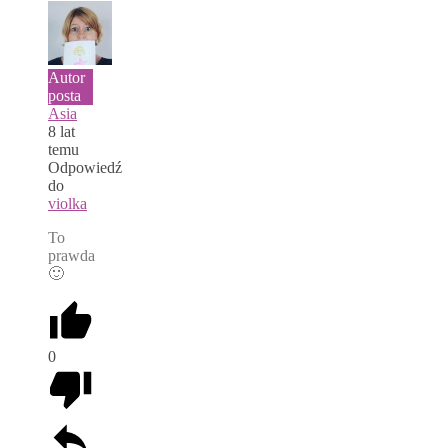
Autor
posta
Asia
8 lat
temu
Odpowiedź
do
violka
To
prawda
🙂
0