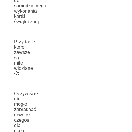
do
samodzielnego
wykonania
kartki
świątecznej.
Przydasie,
które
zawsze
są
mile
widziane
🙂
Oczywiście
nie
mogło
zabraknąć
również
czegoś
dla
ciała.