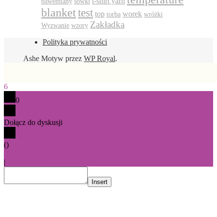
t-shirt yarn
bawełniany
sówki
blanket
test
top
worek
torba
wróżki
Zakładka
Wyzwanie
wzory
Polityka prywatności
Ashe Motyw przez
WP Royal
.
6
0
Dołącz do dyskusji
x
(
)
x
|
Odpowiedz
Insert