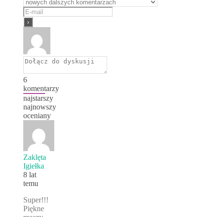
6
komentarzy
najstarszy
najnowszy
oceniany
Zaklęta
Igiełka
8 lat
temu
Super!!!
Piękne