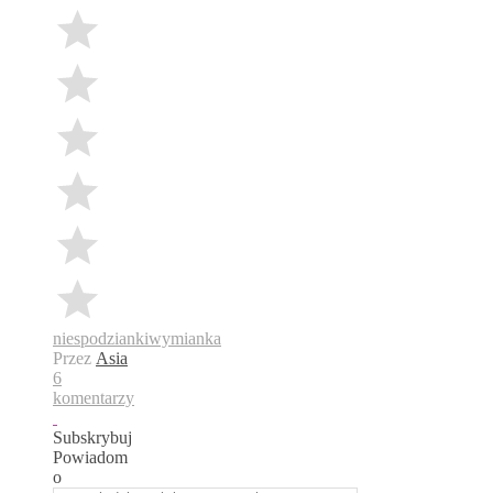
niespodzianki
wymianka
Przez
Asia
6
komentarzy
Subskrybuj
Powiadom
o