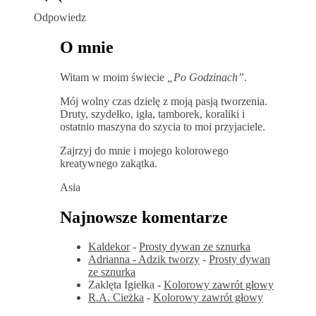
Odpowiedz
O mnie
Witam w moim świecie
„Po Godzinach”
.
Mój wolny czas dzielę z moją pasją tworzenia.
Druty, szydełko, igła, tamborek, koraliki i
ostatnio maszyna do szycia to moi przyjaciele.
Zajrzyj do mnie i mojego kolorowego
kreatywnego zakątka.
Asia
Najnowsze komentarze
Kaldekor
-
Prosty dywan ze sznurka
Adrianna - Adzik tworzy
-
Prosty dywan
ze sznurka
Zaklęta Igiełka
-
Kolorowy zawrót głowy
R.A. Cieżka
-
Kolorowy zawrót głowy