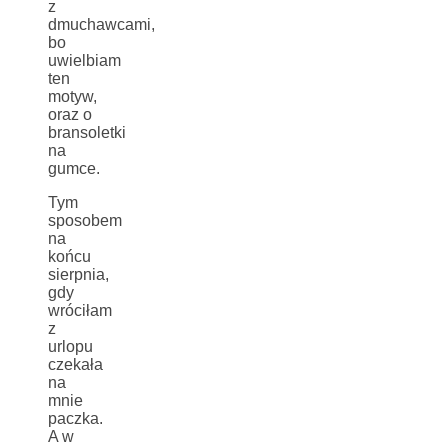
z
dmuchawcami,
bo
uwielbiam
ten
motyw,
oraz o
bransoletki
na
gumce.
Tym
sposobem
na
końcu
sierpnia,
gdy
wróciłam
z
urlopu
czekała
na
mnie
paczka.
A w