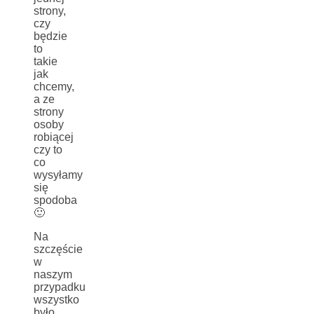
strony,
czy
będzie
to
takie
jak
chcemy,
a ze
strony
osoby
robiącej
czy to
co
wysyłamy
się
spodoba
🙂
Na
szczęście
w
naszym
przypadku
wszystko
było