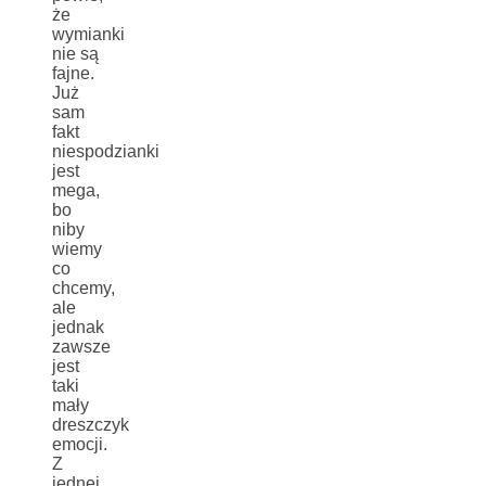
że
wymianki
nie są
fajne.
Już
sam
fakt
niespodzianki
jest
mega,
bo
niby
wiemy
co
chcemy,
ale
jednak
zawsze
jest
taki
mały
dreszczyk
emocji.
Z
jednej