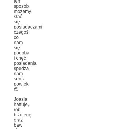
ten
sposób
możemy
stać
się
posiadaczami
czegoś
co
nam
się
podoba
i chęć
posiadania
spędza
nam
sen z
powiek
😉
Joasia
haftuje,
robi
biżuterię
oraz
bawi