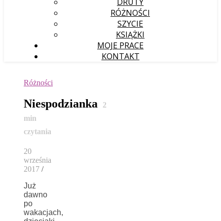
DRUTY
RÓŻNOŚCI
SZYCIE
KSIĄŻKI
MOJE PRACE
KONTAKT
Różności
Niespodzianka
2
min
czytania
20
września
2017
/
Już
dawno
po
wakacjach,