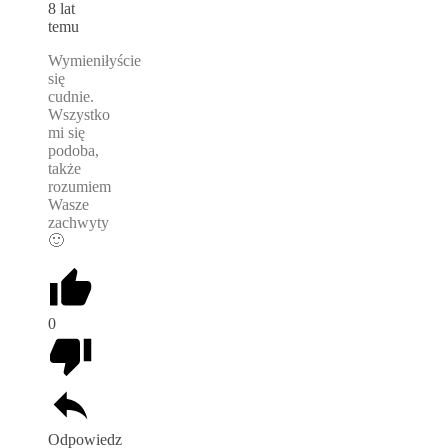
8 lat
temu
Wymieniłyście
się
cudnie.
Wszystko
mi się
podoba,
także
rozumiem
Wasze
zachwyty
🙂
0
Odpowiedz