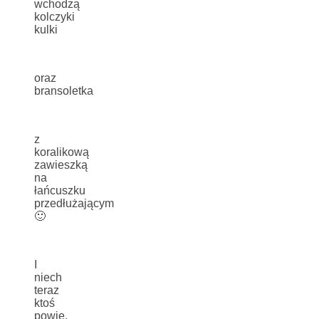
wchodzą
kolczyki
kulki
oraz
bransoletka
z
koralikową
zawieszką
na
łańcuszku
przedłużającym
🙂
I
niech
teraz
ktoś
powie,