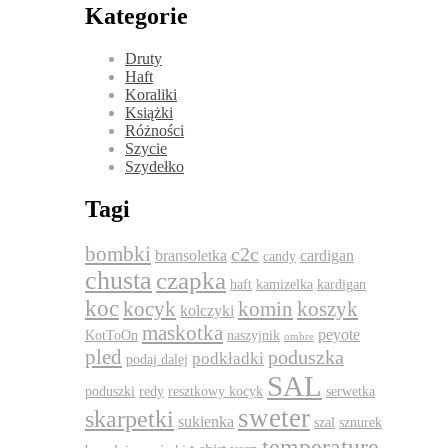
Kategorie
Druty
Haft
Koraliki
Książki
Różności
Szycie
Szydełko
Tagi
bombki
c2c
bransoletka
cardigan
candy
chusta
czapka
haft
kamizelka
kardigan
koc
komin
kocyk
koszyk
kolczyki
maskotka
peyote
KotToOn
naszyjnik
ombre
pled
poduszka
podkładki
podaj dalej
SAL
poduszki
redy
resztkowy kocyk
serwetka
sweter
skarpetki
sukienka
szal
sznurek
temperature