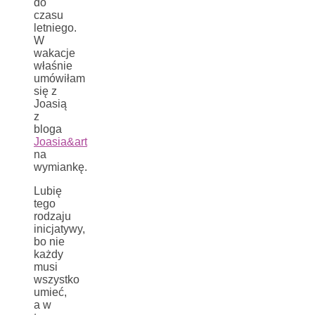
do
czasu
letniego.
W
wakacje
właśnie
umówiłam
się z
Joasią
z
bloga
Joasia&art
na
wymiankę.
Lubię
tego
rodzaju
inicjatywy,
bo nie
każdy
musi
wszystko
umieć,
a w