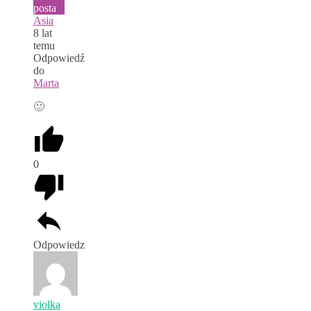
posta
Asia
8 lat
temu
Odpowiedź
do
Marta
🙂
0
Odpowiedz
violka