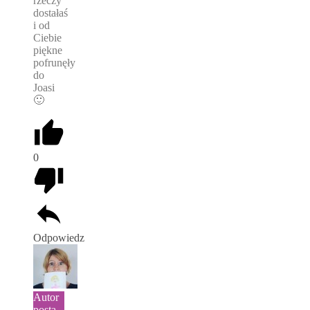
rzeczy
dostałaś
i od
Ciebie
piękne
pofrunęły
do
Joasi
🙂
0
Odpowiedz
Autor
posta