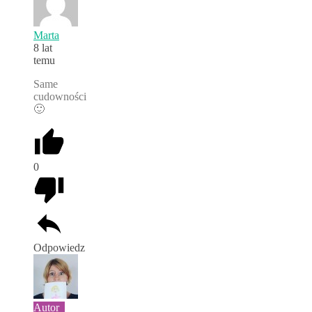
Marta
8 lat
temu
Same
cudowności
🙂
0
Odpowiedz
Autor