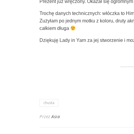
Prezent już wręczony. Okazał się ogromnym
Trochę danych technicznych: włóczka to Him
Zużyłam po jednym motku z koloru, druty akr
całkiem długa
Dziękuję Lady in Yarn za jej stworzenie i m
chusta
Przez
Asia