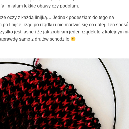
a i miałam lekkie obawy czy podołam.
sze oczy z każdą linijką… Jednak podeszłam do tego na
a po linijce, rząd po rządku i nie martwić się co dalej. Ten spos
zystko jest jasne i że jak zrobiłam jeden rządek to z kolejnym n
 naprawdę samo z drutów schodziło