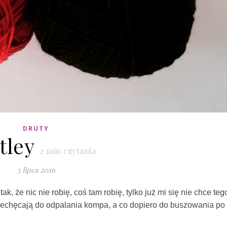
DRUTY
tley
2
min czytania
3 lipca 2016
ak, że nic nie robię, coś tam robię, tylko już mi się nie chce teg
iechęcają do odpalania kompa, a co dopiero do buszowania po