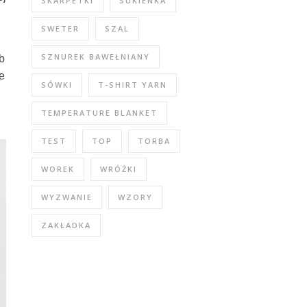
SKARPETKI
SUKIENKA
SWETER
SZAL
SZNUREK BAWEŁNIANY
ób
ie
SÓWKI
T-SHIRT YARN
TEMPERATURE BLANKET
TEST
TOP
TORBA
WOREK
WRÓŻKI
WYZWANIE
WZORY
ZAKŁADKA