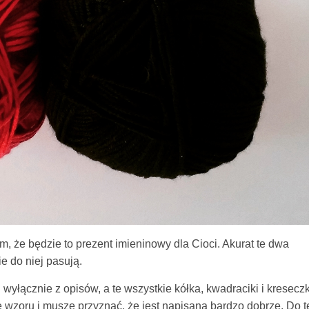
m, że będzie to prezent imieninowy dla Cioci. Akurat te dwa
ie do niej pasują.
 wyłącznie z opisów, a te wszystkie kółka, kwadraciki i kreseczk
ę wzoru i muszę przyznać, że jest napisana bardzo dobrze. Do t