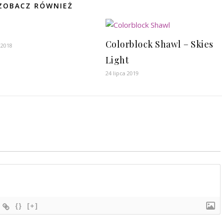
ZOBACZ RÓWNIEŻ
Colorblock Shawl – Skies
 2018
Light
24 lipca 2019
{}
[+]