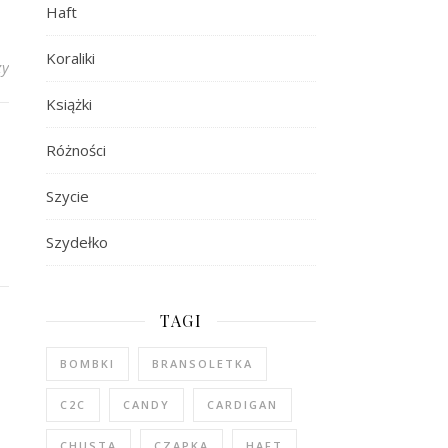
Haft
Koraliki
zy
Książki
Różności
Szycie
Szydełko
TAGI
BOMBKI
BRANSOLETKA
C2C
CANDY
CARDIGAN
CHUSTA
CZAPKA
HAFT