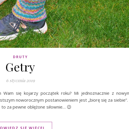
DRUTY
Getry
6 stycznia 2019
Wam się kojarzy początek roku? Mi jednoznacznie z nowy
ęstszym noworocznym postanowieniem jest „biorę się za siebie”.
u, to za pewne oblężone siłownie… 😉
OWIEDZ SIĘ WIĘCEJ