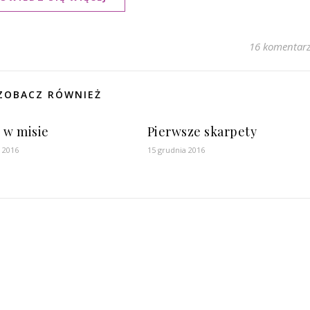
16 komentar
ZOBACZ RÓWNIEŻ
 w misie
Pierwsze skarpety
a 2016
15 grudnia 2016