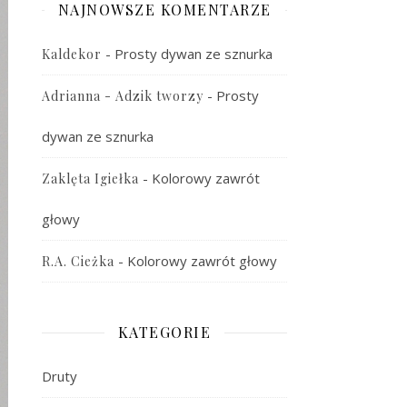
NAJNOWSZE KOMENTARZE
-
Prosty dywan ze sznurka
Kaldekor
-
Prosty
Adrianna - Adzik tworzy
dywan ze sznurka
-
Kolorowy zawrót
Zaklęta Igiełka
głowy
-
Kolorowy zawrót głowy
R.A. Cieżka
KATEGORIE
Druty