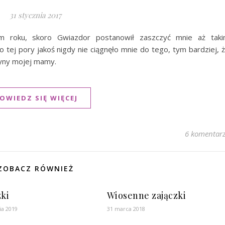
31 stycznia 2017
 roku, skoro Gwiazdor postanowił zaszczyć mnie aż tak
ej pory jakoś nigdy nie ciągnęło mnie do tego, tym bardziej, 
yny mojej mamy.
OWIEDZ SIĘ WIĘCEJ
6 komentar
ZOBACZ RÓWNIEŻ
zki
Wiosenne zajączki
ia 2019
31 marca 2018