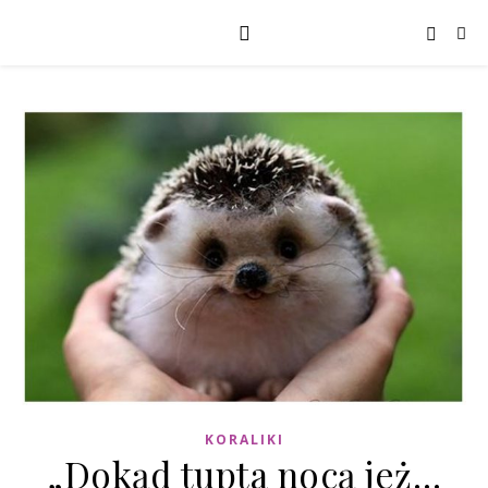
KORALIKI
„Dokąd tupta nocą jeż…