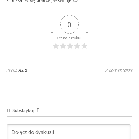
Z bliska też się dobrze prezentuje 😉
0
Ocena artykułu
Przez
Asia
2 komentarze
Subskrybuj