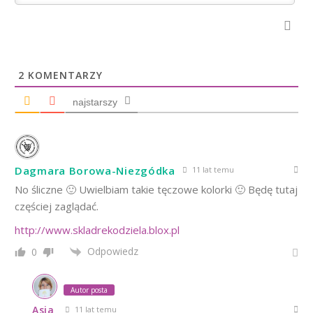
2
KOMENTARZY
najstarszy
Dagmara Borowa-Niezgódka
11 lat temu
No śliczne 🙂 Uwielbiam takie tęczowe kolorki 🙂 Będę tutaj
częściej zaglądać.
http://www.skladrekodziela.blox.pl
Odpowiedz
0
Autor posta
Asia
11 lat temu