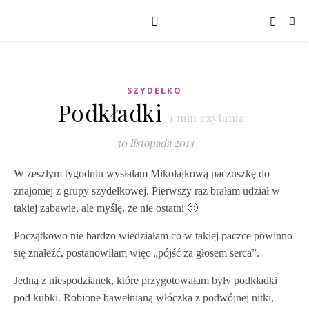
SZYDEŁKO
Podkładki
1
min czytania
30 listopada 2014
W zeszłym tygodniu wysłałam Mikołajkową paczuszkę do
znajomej z grupy szydełkowej. Pierwszy raz brałam udział w
takiej zabawie, ale myślę, że nie ostatni 🙂
Początkowo nie bardzo wiedziałam co w takiej paczce powinno
się znaleźć, postanowiłam więc „pójść za głosem serca”.
Jedną z niespodzianek, które przygotowałam były podkładki
pod kubki. Robione bawełnianą włóczka z podwójnej nitki,