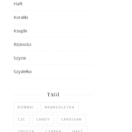
Haft
Koraliki
Książki
Różności
Szycie
Szydełko
TAGI
BOMBKI
BRANSOLETKA
C2C
CANDY
CARDIGAN
CHUSTA
CZAPKA
HAFT