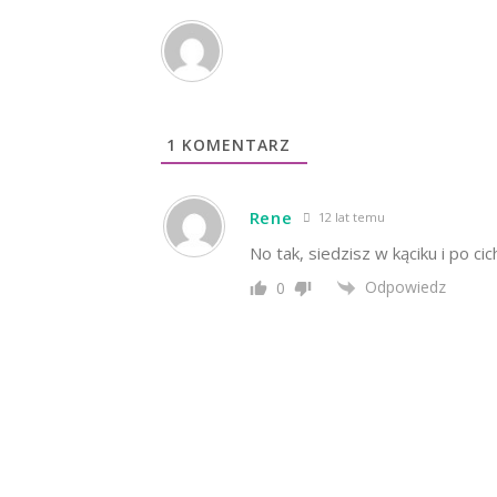
1
KOMENTARZ
Rene
12 lat temu
No tak, siedzisz w kąciku i po c
Odpowiedz
0