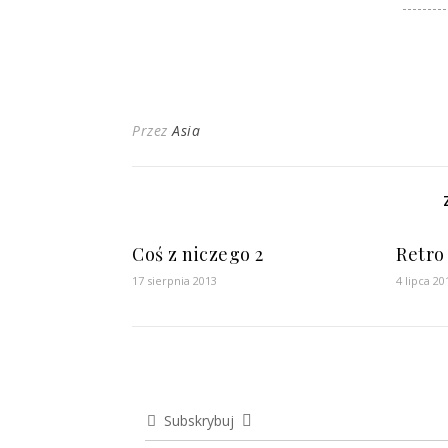
Przez
Asia
Coś z niczego 2
Retro
17 sierpnia 2013
4 lipca 20
Subskrybuj