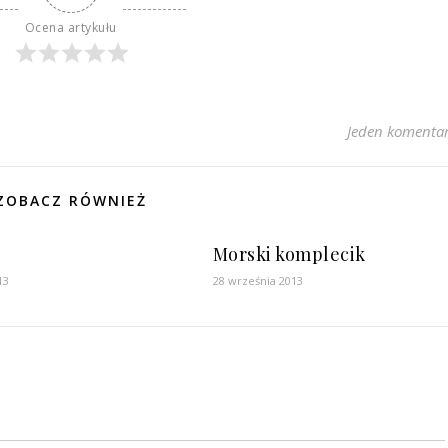
Ocena artykułu
Jeden komenta
ZOBACZ RÓWNIEŻ
Morski komplecik
13
28 września 2013