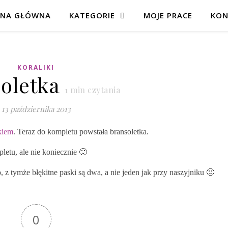
ONA GŁÓWNA
KATEGORIE
MOJE PRACE
KON
KORALIKI
oletka
1
min czytania
13 października 2013
kiem
. Teraz do kompletu powstała bransoletka.
pletu, ale nie koniecznie 🙂
o, z tymże błękitne paski są dwa, a nie jeden jak przy naszyjniku 🙂
0