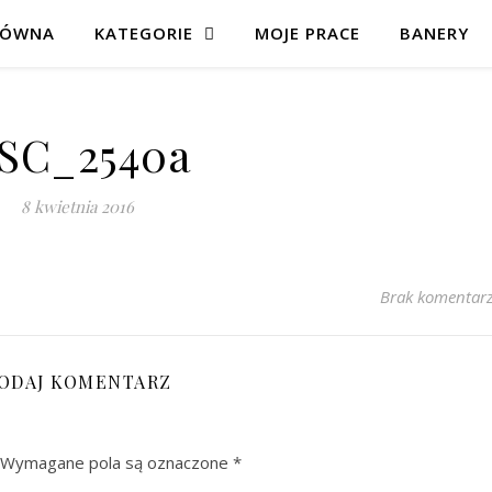
ŁÓWNA
KATEGORIE
MOJE PRACE
BANERY
SC_2540a
8 kwietnia 2016
Brak komentar
ODAJ KOMENTARZ
Wymagane pola są oznaczone
*