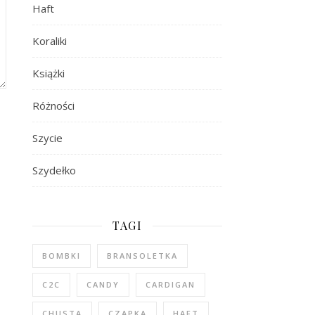
Haft
Koraliki
Książki
Różności
Szycie
Szydełko
TAGI
BOMBKI
BRANSOLETKA
C2C
CANDY
CARDIGAN
CHUSTA
CZAPKA
HAFT