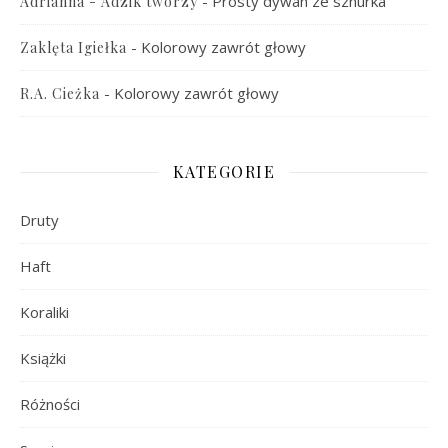
-
Prosty dywan ze sznurka
Adrianna - Adzik tworzy
-
Kolorowy zawrót głowy
Zaklęta Igiełka
-
Kolorowy zawrót głowy
R.A. Cieżka
KATEGORIE
Druty
Haft
Koraliki
Książki
Różności