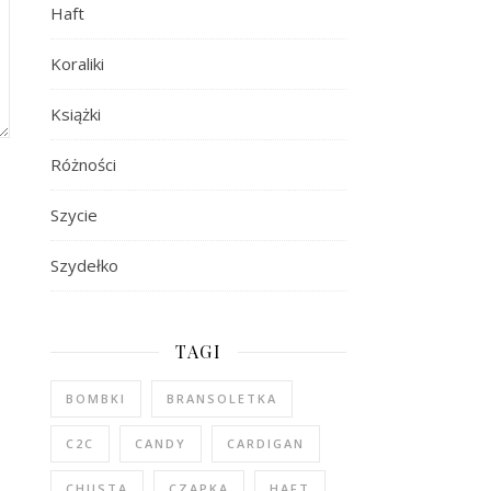
Haft
Koraliki
Książki
Różności
Szycie
Szydełko
TAGI
BOMBKI
BRANSOLETKA
C2C
CANDY
CARDIGAN
CHUSTA
CZAPKA
HAFT