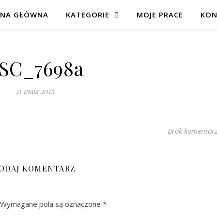
ONA GŁÓWNA
KATEGORIE
MOJE PRACE
KON
SC_7698a
21 maja 2015
Brak komentar
ODAJ KOMENTARZ
Wymagane pola są oznaczone
*