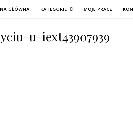
ONA GŁÓWNA
KATEGORIE
MOJE PRACE
KON
yciu-u-iext43907939