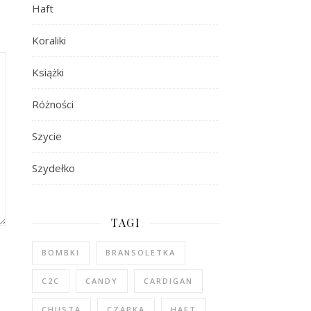
Haft
Koraliki
Książki
Różności
Szycie
Szydełko
TAGI
BOMBKI
BRANSOLETKA
C2C
CANDY
CARDIGAN
CHUSTA
CZAPKA
HAFT