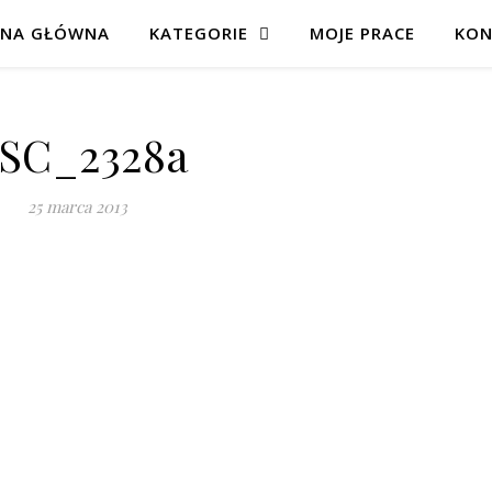
ONA GŁÓWNA
KATEGORIE
MOJE PRACE
KON
SC_2328a
25 marca 2013