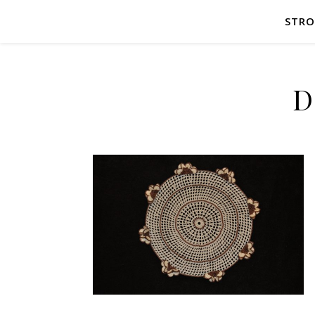
STR
D