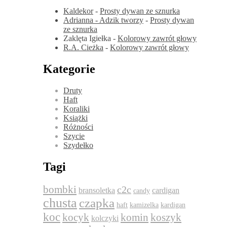
Kaldekor
-
Prosty dywan ze sznurka
Adrianna - Adzik tworzy
-
Prosty dywan
ze sznurka
Zaklęta Igiełka
-
Kolorowy zawrót głowy
R.A. Cieżka
-
Kolorowy zawrót głowy
Kategorie
Druty
Haft
Koraliki
Książki
Różności
Szycie
Szydełko
Tagi
bombki
c2c
bransoletka
cardigan
candy
chusta
czapka
haft
kamizelka
kardigan
koc
komin
kocyk
koszyk
kolczyki