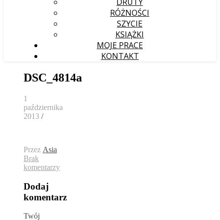
DRUTY
RÓŻNOŚCI
SZYCIE
KSIĄŻKI
MOJE PRACE
KONTAKT
DSC_4814a
1
października
2013
/
Przez
Asia
Brak
komentarzy
Dodaj
komentarz
Twój